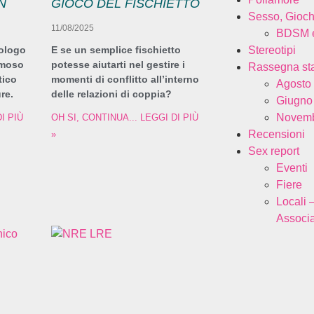
N
GIOCO DEL FISCHIETTO
Sesso, Gioch
11/08/2025
BDSM e
ologo
E se un semplice fischietto
Stereotipi
amoso
potesse aiutarti nel gestire i
Rassegna s
tico
momenti di conflitto all’interno
Agosto
re.
delle relazioni di coppia?
Giugno
Novemb
I PIÙ
OH SI, CONTINUA... LEGGI DI PIÙ
Recensioni
»
Sex report
Eventi
Fiere
Locali 
Associa