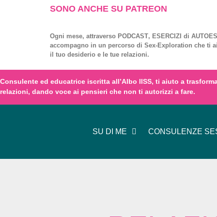
SONO ANCHE SU PATREON
Ogni mese, attraverso
PODCAST
,
ESERCIZI
di
AUTOES
accompagno in un percorso di
Sex-Exploration
che ti a
il tuo desiderio e le tue relazioni.
Consulente ed educatrice iscritta all’
Albo IISS
, ti aiuto a trasfor
relazioni,
dando voce
ai
pensieri
che non ti autorizzi a fare.
SU DI ME
CONSULENZE SES