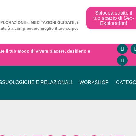
Sblocca subito il
tuo spazio di Sex-
Exploration!
PLORAZIONE
e
MEDITAZIONI GUIDATE
, ti
iuterà a comprendere meglio il tuo corpo,
mare il tuo modo di vivere piacere, desiderio e
SUOLOGICHE E RELAZIONALI
WORKSHOP
CATEGO