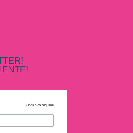
TTER!
IENTE!
*
indicates required