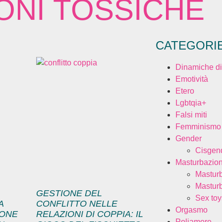
ONI TOSSICHE
CATEGORI
Dinamiche di
Emotività
Etero
Lgbtqia+
Falsi miti
Femminismo
Gender
Cisgen
Masturbazio
Mastur
Mastur
GESTIONE DEL
Sex toy
A
CONFLITTO NELLE
Orgasmo
IONE
RELAZIONI DI COPPIA: IL
Poliamore