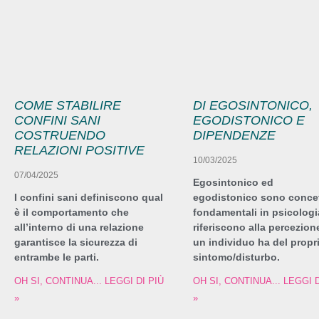
COME STABILIRE
DI EGOSINTONICO,
CONFINI SANI
EGODISTONICO E
COSTRUENDO
DIPENDENZE
RELAZIONI POSITIVE
10/03/2025
07/04/2025
Egosintonico ed
I confini sani definiscono qual
egodistonico sono concet
è il comportamento che
fondamentali in psicologia
all’interno di una relazione
riferiscono alla percezion
garantisce la sicurezza di
un individuo ha del propr
entrambe le parti.
sintomo/disturbo.
OH SI, CONTINUA... LEGGI DI PIÙ
OH SI, CONTINUA... LEGGI D
»
»