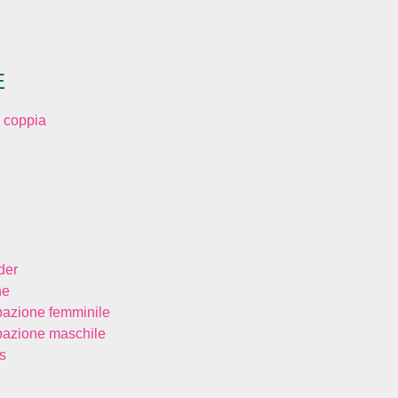
E
 coppia
der
ne
bazione femminile
bazione maschile
s