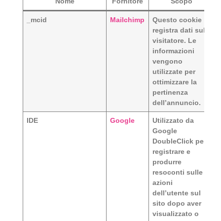
Nome
Fornitore
Scopo
_mcid
Mailchimp
Questo cookie
registra dati sul
visitatore. Le
informazioni
vengono
utilizzate per
ottimizzare la
pertinenza
dell’annuncio.
IDE
Google
Utilizzato da
Google
DoubleClick per
registrare e
produrre
resoconti sulle
azioni
dell’utente sul
sito dopo aver
visualizzato o