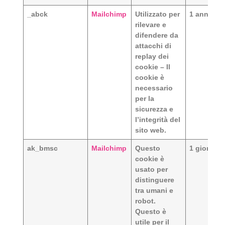
_abck
Mailchimp
Utilizzato per
1 anno
rilevare e
difendere da
attacchi di
replay dei
cookie – Il
cookie è
necessario
per la
sicurezza e
l’integrità del
sito web.
ak_bmsc
Mailchimp
Questo
1 giorno
cookie è
usato per
distinguere
tra umani e
robot.
Questo è
utile per il