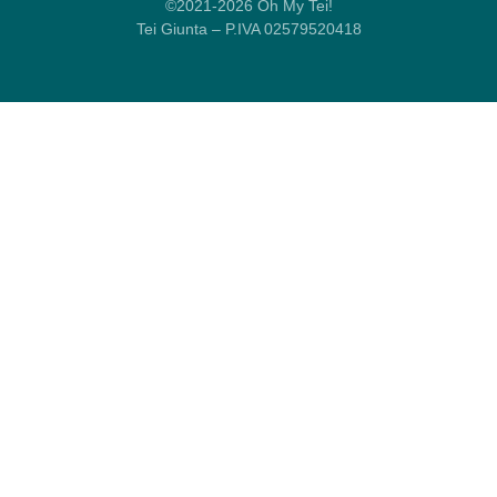
©2021-2026 Oh My Tei!
Tei Giunta – P.IVA 02579520418