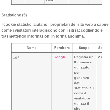
Statistiche (5)
I cookie statistici aiutano i proprietari del sito web a capire
come i visitatori interagiscono con i siti raccogliendo e
trasmettendo informazioni in forma anonima.
Nome
Fornitore
Scopo
Scade
_ga
Google
Registra un
2 anni
ID univoco
utilizzato
per
generare
dati
statistici su
come il
visitatore
utilizza il
sito