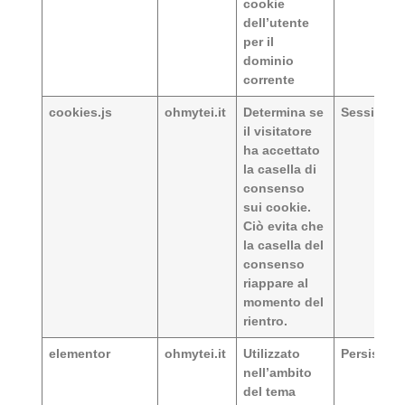
cookie
dell’utente
per il
dominio
corrente
cookies.js
ohmytei.it
Determina se
Session
il visitatore
ha accettato
la casella di
consenso
sui cookie.
Ciò evita che
la casella del
consenso
riappare al
momento del
rientro.
elementor
ohmytei.it
Utilizzato
Persistent
nell’ambito
del tema