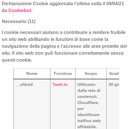
Dichiarazione Cookie aggiornata l’ultima volta il 09/04/21
da
Cookiebot
:
Necessario (11)
I cookie necessari aiutano a contribuire a rendere fruibile
un sito web abilitando le funzioni di base come la
navigazione della pagina e l’accesso alle aree protette del
sito. Il sito web non può funzionare correttamente senza
questi cookie.
Nome
Fornitore
Scopo
Scadenza
__cfduid
Tawk.to
Utilizzato
30 giorni
dalla rete di
contenuti,
Cloudflare,
per
identificare
traffico web
affidabile.