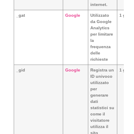
internet.
_gat
Google
Utilizzato
1 gior
da Google
Analytics
per limitare
la
frequenza
delle
richieste
_gid
Google
Registra un
1 gior
ID univoco
utilizzato
per
generare
dati
statistici su
come il
visitatore
utilizza il
sito