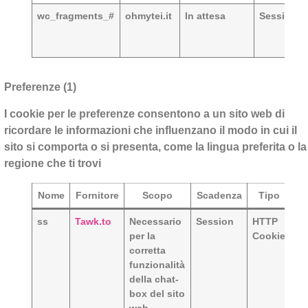
wc_fragments_#
ohmytei.it
In attesa
Session
Preferenze (1)
I cookie per le preferenze consentono a un sito web di
ricordare le informazioni che influenzano il modo in cui il
sito si comporta o si presenta, come la lingua preferita o la
regione che ti trovi
Nome
Fornitore
Scopo
Scadenza
Tipo
ss
Tawk.to
Necessario
Session
HTTP
per la
Cookie
corretta
funzionalità
della chat-
box del sito
web.