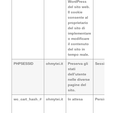
WordPress
del sito web.
Il cookie
consente al
proprietario
del sito di
implementare
o modificare
il contenuto
del sito in
tempo reale.
PHPSESSID
ohmytei.it
Preserva gli
Session
stati
dell’utente
nelle diverse
pagine del
sito.
wc_cart_hash_#
ohmytei.it
In attesa
Persistent