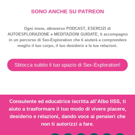
SONO ANCHE SU PATREON
Ogni mese, attraverso
PODCAST
,
ESERCIZI
di
AUTOESPLORAZIONE
e
MEDITAZIONI GUIDATE
, ti accompagno
in un percorso di
Sex-Exploration
che ti aiuterà a comprendere
meglio il tuo corpo, il tuo desiderio e le tue relazioni.
Sblocca subito il tuo spazio di Sex-Exploration!
Consulente ed educatrice iscritta all’
Albo IISS
, ti
aiuto a trasformare il tuo modo di vivere piacere,
desiderio e relazioni,
dando voce
ai
pensieri
che
non ti autorizzi a fare.