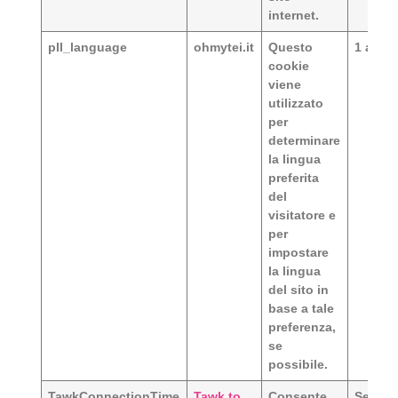
internet.
pll_language
ohmytei.it
Questo
1 anno
cookie
viene
utilizzato
per
determinare
la lingua
preferita
del
visitatore e
per
impostare
la lingua
del sito in
base a tale
preferenza,
se
possibile.
TawkConnectionTime
Tawk.to
Consente
Sessio