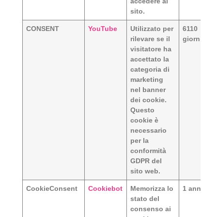
accedere al
sito.
CONSENT
YouTube
Utilizzato per
6110
rilevare se il
giorni
visitatore ha
accettato la
categoria di
marketing
nel banner
dei cookie.
Questo
cookie è
necessario
per la
conformità
GDPR del
sito web.
CookieConsent
Cookiebot
Memorizza lo
1 anno
stato del
consenso ai