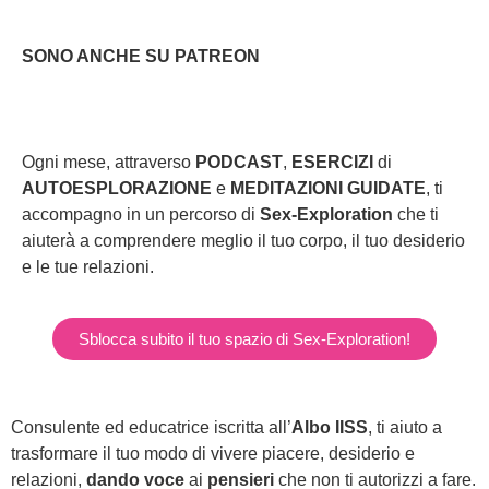
SONO ANCHE SU PATREON
Ogni mese, attraverso
PODCAST
,
ESERCIZI
di
AUTOESPLORAZIONE
e
MEDITAZIONI GUIDATE
, ti
accompagno in un percorso di
Sex-Exploration
che ti
aiuterà a comprendere meglio il tuo corpo, il tuo desiderio
e le tue relazioni.
Sblocca subito il tuo spazio di Sex-Exploration!
Consulente ed educatrice iscritta all’
Albo IISS
, ti aiuto a
trasformare il tuo modo di vivere piacere, desiderio e
relazioni,
dando voce
ai
pensieri
che non ti autorizzi a fare.