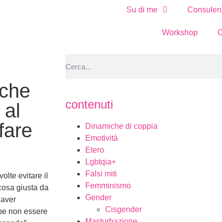
Su di me
Consulenz
Workshop
C
 che
contenuti
 al
fare
Dinamiche di coppia
Emotività
Etero
Lgbtqia+
Falsi miti
volte evitare il
Femminismo
 cosa giusta da
Gender
 aver
Cisgender
bbe non essere
Masturbazione