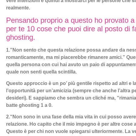
vere intenzioni e quindi a mostrarci per le persone che 
realmente.
Pensando proprio a questo ho provato a 
per te 10 cose che puoi dire al posto di f
ghosting.
1.”Non sento che questa relazione possa andare da nes
romanticamente, ma mi piacerebbe rimanere amici.” Que
quella persona con cui hai avuto un paio di appuntamenti
quale non senti quella scintilla.
Questo approccio è un po’ più gentile rispetto ad altri e l
l’opportunità per un’amicizia (sempre che anche l’altra p
desideri). E sappiamo che sembra un cliché ma, “rimani
batte ghosting 1 a 0.
2.“Non sono in una fase della mia vita in cui posso aver
relazione. Ho capito che il mio impegno è per altre cose
Questo è per chi non vuole spiegarsi ulteriormente. La ve