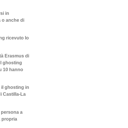
si in
a o anche di
ng ricevuto lo
ità Erasmus di
l ghosting
su 10 hanno
il ghosting in
i Castilla-La
a persona a
 propria