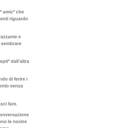
n* amic* che
menti riguardo
razzante e
ò sembrare
t* dall’altra
o di ferire i
sento senza
sci fare.
 conversazione
ono le nostre