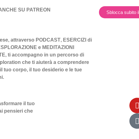
ANCHE SU PATREON
Sblocca subito i
ese, attraverso
PODCAST
,
ESERCIZI
di
SPLORAZIONE
e
MEDITAZIONI
TE
, ti accompagno in un percorso di
ploration
che ti aiuterà a comprendere
il tuo corpo, il tuo desiderio e le tue
i.
rasformare il tuo
ai
pensieri
che