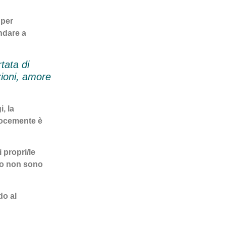
 per
ndare a
tata di
ioni, amore
i, la
locemente è
 propri/le
e o non sono
do al