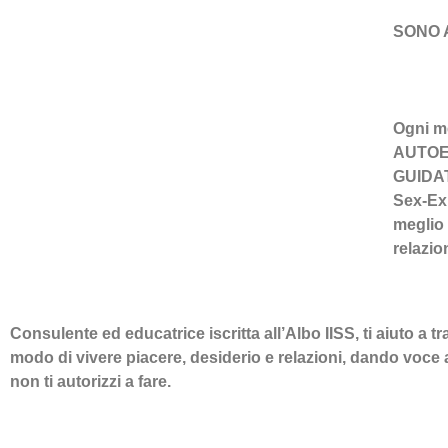
SONO 
Ogni m
AUTOE
GUIDA
Sex-Ex
meglio 
relazion
Consulente ed educatrice iscritta all’
Albo IISS
, ti aiuto a t
modo di vivere piacere, desiderio e relazioni,
dando voce
non ti autorizzi a fare.