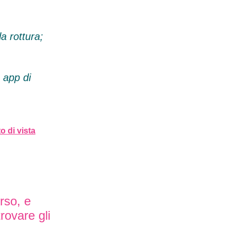
 la rottura;
e app di
o di vista
rso, e
trovare gli
.