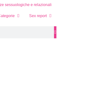
e sessuologiche e relazionali
ategorie
Sex report