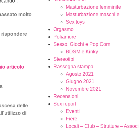
rcando”.
Masturbazione femminile
 passato molto
Masturbazione maschile
Sex toys
Orgasmo
i rispondere
Poliamore
Sesso, Giochi e Pop Corn
BDSM e Kinky
Stereotipi
Rassegna stampa
io articolo
Agosto 2021
Giugno 2021
la
Novembre 2021
Recensioni
Sex report
ascesa delle
Eventi
’utilizzo di
Fiere
Locali – Club – Strutture – Assoc
a