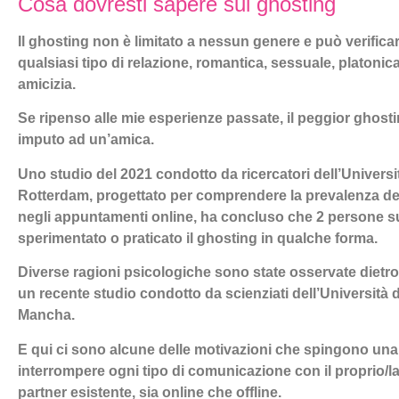
Cosa dovresti sapere sul ghosting
Il ghosting non è limitato a nessun genere e può verificar
qualsiasi tipo di relazione, romantica, sessuale, platonic
amicizia.
Se ripenso alle mie esperienze passate, il peggior ghosti
imputo ad un’amica.
Uno studio del 2021 condotto da ricercatori dell’Univers
Rotterdam, progettato per comprendere la prevalenza de
negli appuntamenti online, ha concluso che 2 persone 
sperimentato o praticato il ghosting in qualche forma.
Diverse ragioni psicologiche sono state osservate dietro 
un recente studio condotto da scienziati dell’Università d
Mancha.
E qui ci sono alcune delle motivazioni che spingono un
interrompere ogni tipo di comunicazione con il proprio/la
partner esistente, sia online che offline.