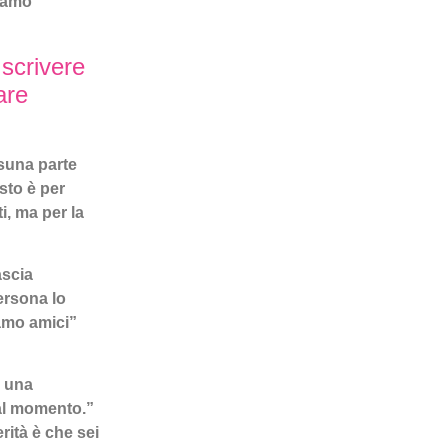
siamo
scrivere
are
suna parte
sto è per
, ma per la
ascia
ersona lo
amo amici”
e una
 al momento.”
rità è che sei