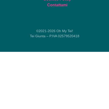
Contattami
©2021-2026 Oh My Tei!
Tei Giunta – P.IVA 02579520418