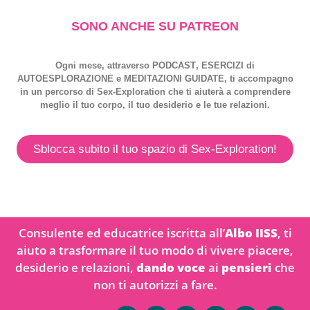
SONO ANCHE SU PATREON
Ogni mese, attraverso
PODCAST
,
ESERCIZI
di
AUTOESPLORAZIONE
e
MEDITAZIONI GUIDATE
, ti accompagno
in un percorso di
Sex-Exploration
che ti aiuterà a comprendere
meglio il tuo corpo, il tuo desiderio e le tue relazioni.
Sblocca subito il tuo spazio di Sex-Exploration!
Consulente ed educatrice iscritta all’
Albo IISS
, ti
aiuto a trasformare il tuo modo di vivere piacere,
desiderio e relazioni,
dando voce
ai
pensieri
che
non ti autorizzi a fare.