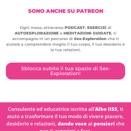
SONO ANCHE SU PATREON
Ogni mese, attraverso
PODCAST
,
ESERCIZI
di
AUTOESPLORAZIONE
e
MEDITAZIONI GUIDATE
, ti
accompagno in un percorso di
Sex-Exploration
che ti
aiuterà a comprendere meglio il tuo corpo, il tuo desiderio e
le tue relazioni.
Sblocca subito il tuo spazio di Sex-
Exploration!
Consulente ed educatrice iscritta all’
Albo IISS
, ti
aiuto a trasformare il tuo modo di vivere piacere,
desiderio e relazioni,
dando voce
ai
pensieri
che
non ti autorizzi a fare.