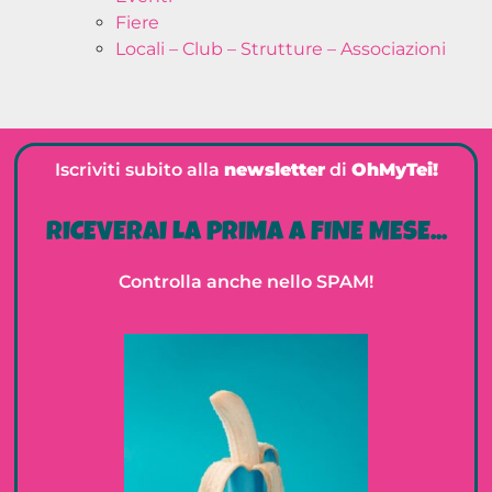
Fiere
Locali – Club – Strutture – Associazioni
Iscriviti subito alla
newsletter
di
OhMyTei!
RICEVERAI LA PRIMA A FINE MESE...
Controlla anche nello SPAM!