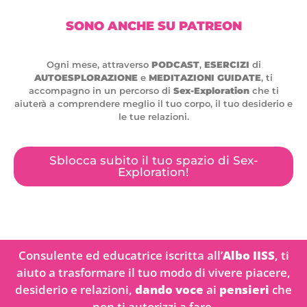
SONO ANCHE SU PATREON
Ogni mese, attraverso
PODCAST
,
ESERCIZI
di
AUTOESPLORAZIONE
e
MEDITAZIONI GUIDATE
, ti
accompagno in un percorso di
Sex-Exploration
che ti
aiuterà a comprendere meglio il tuo corpo, il tuo desiderio e
le tue relazioni.
Sblocca subito il tuo spazio di Sex-
Exploration!
Consulente ed educatrice iscritta all’
Albo IISS
, ti
aiuto a trasformare il tuo modo di vivere piacere,
desiderio e relazioni,
dando voce
ai
pensieri
che
non ti autorizzi a fare.