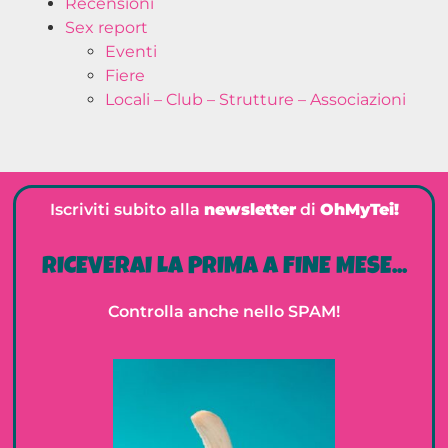
Recensioni
Sex report
Eventi
Fiere
Locali – Club – Strutture – Associazioni
Iscriviti subito alla
newsletter
di
OhMyTei!
RICEVERAI LA PRIMA A FINE MESE...
Controlla anche nello SPAM!