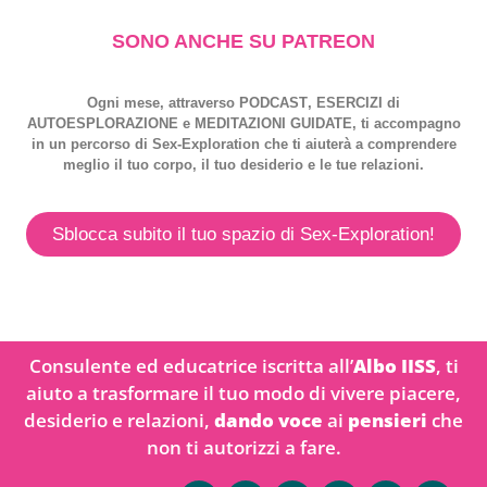
SONO ANCHE SU PATREON
Ogni mese, attraverso
PODCAST
,
ESERCIZI
di
AUTOESPLORAZIONE
e
MEDITAZIONI GUIDATE
, ti accompagno
in un percorso di
Sex-Exploration
che ti aiuterà a comprendere
meglio il tuo corpo, il tuo desiderio e le tue relazioni.
Sblocca subito il tuo spazio di Sex-Exploration!
Consulente ed educatrice iscritta all’
Albo IISS
, ti
aiuto a trasformare il tuo modo di vivere piacere,
desiderio e relazioni,
dando voce
ai
pensieri
che
non ti autorizzi a fare.