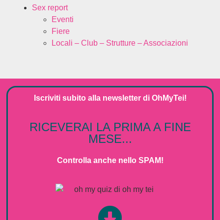
Sex report
Eventi
Fiere
Locali – Club – Strutture – Associazioni
Iscriviti subito alla
newsletter
di
OhMyTei!
RICEVERAI LA PRIMA A FINE
MESE...
Controlla anche nello SPAM!