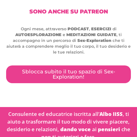
SONO ANCHE SU PATREON
Ogni mese, attraverso
PODCAST
,
ESERCIZI
di
AUTOESPLORAZIONE
e
MEDITAZIONI GUIDATE
, ti
accompagno in un percorso di
Sex-Exploration
che ti
aiuterà a comprendere meglio il tuo corpo, il tuo desiderio e
le tue relazioni.
Sblocca subito il tuo spazio di Sex-
Exploration!
Consulente ed educatrice iscritta all’
Albo IISS
, ti
aiuto a trasformare il tuo modo di vivere piacere,
desiderio e relazioni,
dando voce
ai
pensieri
che
non ti autorizzi a fare.