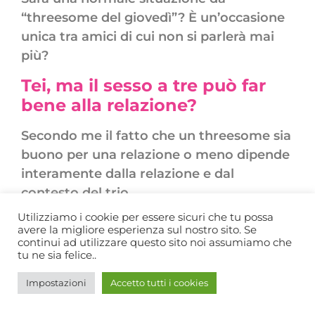
“threesome del giovedì”? È un’occasione
unica tra amici di cui non si parlerà mai
più?
Tei, ma il sesso a tre può far
bene alla relazione?
Secondo me il fatto che un threesome sia
buono per una relazione o meno dipende
interamente dalla relazione e dal
contesto del trio.
Utilizziamo i cookie per essere sicuri che tu possa
Tutto può essere buono o rischioso
avere la migliore esperienza sul nostro sito. Se
per una relazione, anche la
continui ad utilizzare questo sito noi assumiamo che
monogamia.
tu ne sia felice..
È importante rendersi conto che persone
Impostazioni
Accetto tutti i cookies
diverse hanno bisogno di cose diverse, ed