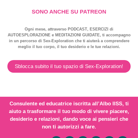
SONO ANCHE SU PATREON
Ogni mese, attraverso
PODCAST
,
ESERCIZI
di
AUTOESPLORAZIONE
e
MEDITAZIONI GUIDATE
, ti accompagno
in un percorso di
Sex-Exploration
che ti aiuterà a comprendere
meglio il tuo corpo, il tuo desiderio e le tue relazioni.
Sblocca subito il tuo spazio di Sex-Exploration!
Consulente ed educatrice iscritta all’
Albo IISS
, ti
aiuto a trasformare il tuo modo di vivere piacere,
desiderio e relazioni,
dando voce
ai
pensieri
che
non ti autorizzi a fare.