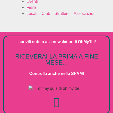
Eventi
Fiere
Locali – Club – Strutture – Associazioni
Iscriviti subito alla
newsletter
di
OhMyTei!
RICEVERAI LA PRIMA A FINE
MESE...
Controlla anche nello SPAM!