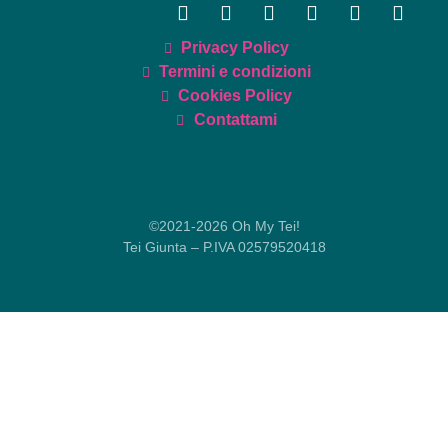
Privacy Policy
Termini e condizioni
Cookies Policy
Contattami
©2021-2026 Oh My Tei!
Tei Giunta – P.IVA 02579520418