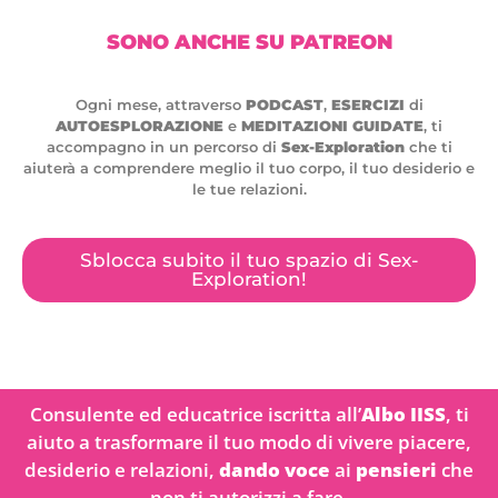
SONO ANCHE SU PATREON
Ogni mese, attraverso
PODCAST
,
ESERCIZI
di
AUTOESPLORAZIONE
e
MEDITAZIONI GUIDATE
, ti
accompagno in un percorso di
Sex-Exploration
che ti
aiuterà a comprendere meglio il tuo corpo, il tuo desiderio e
le tue relazioni.
Sblocca subito il tuo spazio di Sex-
Exploration!
Consulente ed educatrice iscritta all’
Albo IISS
, ti
aiuto a trasformare il tuo modo di vivere piacere,
desiderio e relazioni,
dando voce
ai
pensieri
che
non ti autorizzi a fare.