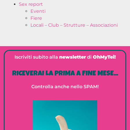
Sex report
Eventi
Fiere
Locali – Club – Strutture – Associazioni
Iscriviti subito alla
newsletter
di
OhMyTei!
RICEVERAI LA PRIMA A FINE MESE...
Controlla anche nello SPAM!