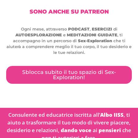
SONO ANCHE SU PATREON
Ogni mese, attraverso
PODCAST
,
ESERCIZI
di
AUTOESPLORAZIONE
e
MEDITAZIONI GUIDATE
, ti
accompagno in un percorso di
Sex-Exploration
che ti
aiuterà a comprendere meglio il tuo corpo, il tuo desiderio e
le tue relazioni.
Sblocca subito il tuo spazio di Sex-
Exploration!
Consulente ed educatrice iscritta all’
Albo IISS
, ti
aiuto a trasformare il tuo modo di vivere piacere,
desiderio e relazioni,
dando voce
ai
pensieri
che
non ti autorizzi a fare.