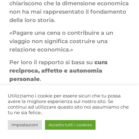
chiariscono che la dimensione economica
non ha mai rappresentato il fondamento
della loro storia.
«Pagare una cena o contribuire a un
viaggio non significa costruire una
relazione economica.»
Per loro il rapporto si basa su
cura
reciproca, affetto e autonomia
personale
.
Francesca ricorda di aver rifiutato fin
Utilizziamo i cookie per essere sicuri che tu possa
dall’inizio qualsiasi forma di
dipendenza
avere la migliore esperienza sul nostro sito. Se
continui ad utilizzare questo sito noi assumiamo che
economica
.
tu ne sia felice..
«Non volevo che esistesse un vincolo
Impostazioni
Accetto tutti i cookies
finanziario tra noi.