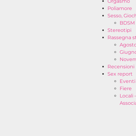
Orgasmo
Poliamore
Sesso, Gioc
BDSM 
Stereotipi
Rassegna 
Agosto
Giugno
Novem
Recensioni
Sex report
Eventi
Fiere
Locali 
Associ