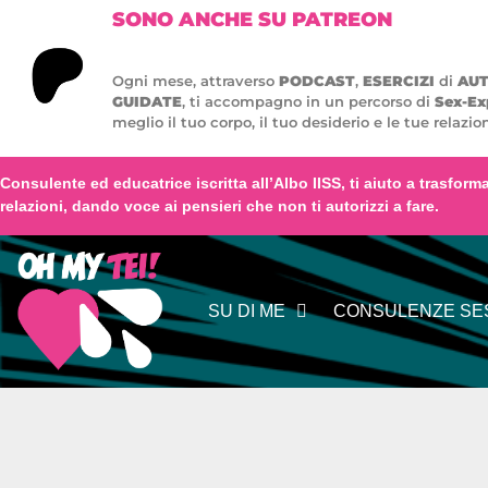
SONO ANCHE SU PATREON
Ogni mese, attraverso
PODCAST
,
ESERCIZI
di
AU
GUIDATE
, ti accompagno in un percorso di
Sex-Ex
meglio il tuo corpo, il tuo desiderio e le tue relazion
Consulente ed educatrice iscritta all’
Albo IISS
, ti aiuto a trasfor
relazioni,
dando voce
ai
pensieri
che non ti autorizzi a fare.
SU DI ME
CONSULENZE SES