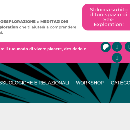
Sblocca subito
il tuo spazio di
Sex-
TOESPLORAZIONE
e
MEDITAZIONI
Exploration!
ploration
che ti aiuterà a comprendere
i.
mare il tuo modo di vivere piacere, desiderio e
SUOLOGICHE E RELAZIONALI
WORKSHOP
CATEGO