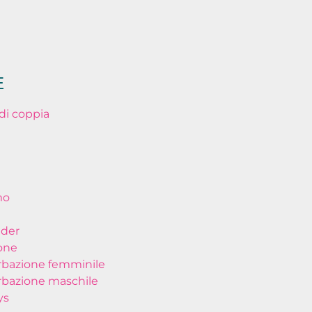
E
di coppia
mo
nder
one
bazione femminile
bazione maschile
ys