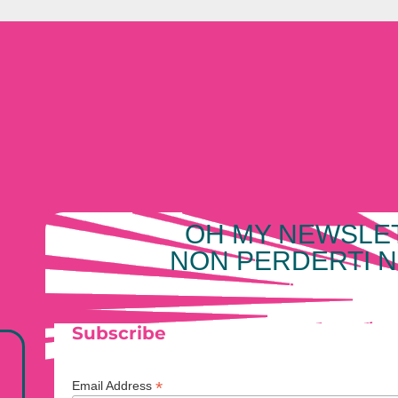
OH MY NEWSLE
NON PERDERTI N
Subscribe
*
Email Address