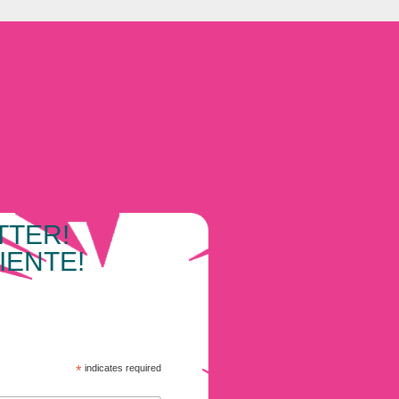
TTER!
IENTE!
*
indicates required