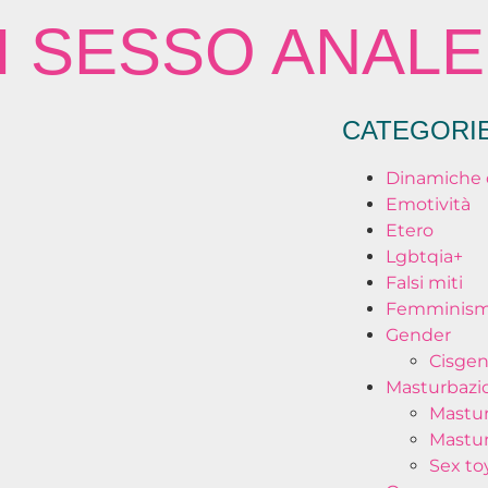
I SESSO ANALE
CATEGORI
Dinamiche 
Emotività
Etero
Lgbtqia+
Falsi miti
Femminis
Gender
Cisge
Masturbazi
Mastur
Mastur
Sex to