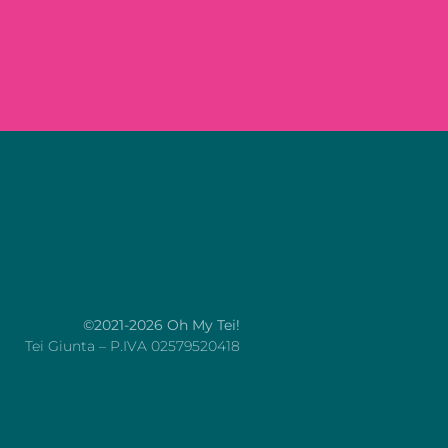
©2021-2026 Oh My Tei!
Tei Giunta – P.IVA 02579520418