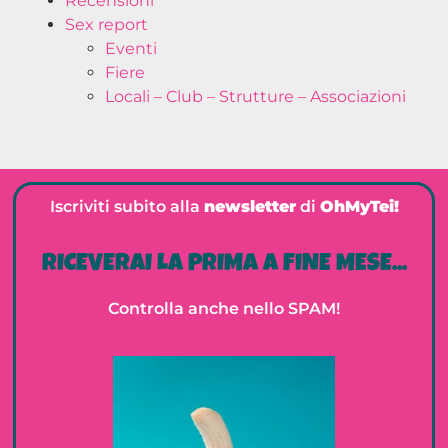
Recensioni
Sex report
Eventi
Fiere
Locali – Club – Strutture – Associazioni
Iscriviti subito alla
newsletter
di
OhMyTei!
RICEVERAI LA PRIMA A FINE MESE...
Controlla anche nello SPAM!