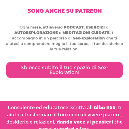
SONO ANCHE SU PATREON
Ogni mese, attraverso
PODCAST
,
ESERCIZI
di
AUTOESPLORAZIONE
e
MEDITAZIONI GUIDATE
, ti
accompagno in un percorso di
Sex-Exploration
che ti
aiuterà a comprendere meglio il tuo corpo, il tuo desiderio e
le tue relazioni.
Sblocca subito il tuo spazio di Sex-
Exploration!
Consulente ed educatrice iscritta all’
Albo IISS
, ti
aiuto a trasformare il tuo modo di vivere piacere,
desiderio e relazioni,
dando voce
ai
pensieri
che
non ti autorizzi a fare.