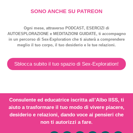
SONO ANCHE SU PATREON
Ogni mese, attraverso
PODCAST
,
ESERCIZI
di
AUTOESPLORAZIONE
e
MEDITAZIONI GUIDATE
, ti accompagno
in un percorso di
Sex-Exploration
che ti aiuterà a comprendere
meglio il tuo corpo, il tuo desiderio e le tue relazioni.
Sblocca subito il tuo spazio di Sex-Exploration!
Consulente ed educatrice iscritta all’
Albo IISS
, ti
aiuto a trasformare il tuo modo di vivere piacere,
desiderio e relazioni,
dando voce
ai
pensieri
che
non ti autorizzi a fare.