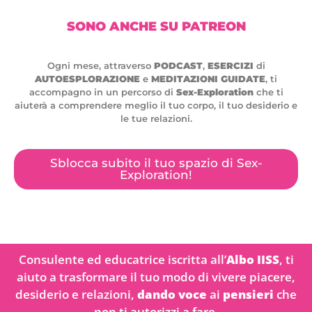
SONO ANCHE SU PATREON
Ogni mese, attraverso
PODCAST
,
ESERCIZI
di
AUTOESPLORAZIONE
e
MEDITAZIONI GUIDATE
, ti
accompagno in un percorso di
Sex-Exploration
che ti
aiuterà a comprendere meglio il tuo corpo, il tuo desiderio e
le tue relazioni.
Sblocca subito il tuo spazio di Sex-
Exploration!
Consulente ed educatrice iscritta all’
Albo IISS
, ti
aiuto a trasformare il tuo modo di vivere piacere,
desiderio e relazioni,
dando voce
ai
pensieri
che
non ti autorizzi a fare.