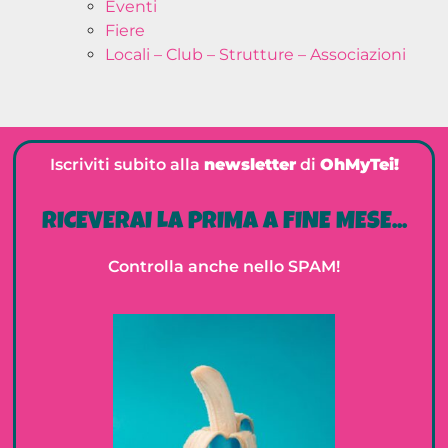
Eventi
Fiere
Locali – Club – Strutture – Associazioni
Iscriviti subito alla
newsletter
di
OhMyTei!
RICEVERAI LA PRIMA A FINE MESE...
Controlla anche nello SPAM!