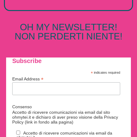
OH MY NEWSLETTER!
NON PERDERTI NIENTE!
Subscribe
*
indicates required
*
Email Address
Consenso
Accetto di ricevere comunicazioni via email dal sito
ohmytei.it e dichiaro di aver preso visione della Privacy
Policy (link in fondo alla pagina)
Accetto di ricevere comunicazioni via email da