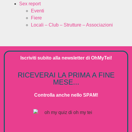
Sex report
Eventi
Fiere
Locali – Club – Strutture – Associazioni
Iscriviti subito alla
newsletter
di
OhMyTei!
RICEVERAI LA PRIMA A FINE
MESE...
Controlla anche nello SPAM!