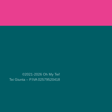
©2021-2026 Oh My Tei!
Tei Giunta – P.IVA 02579520418