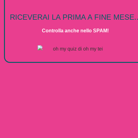
RICEVERAI LA PRIMA A FINE MESE..
Controlla anche nello SPAM!