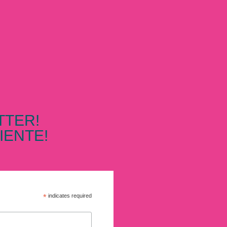
TTER!
IENTE!
*
indicates required