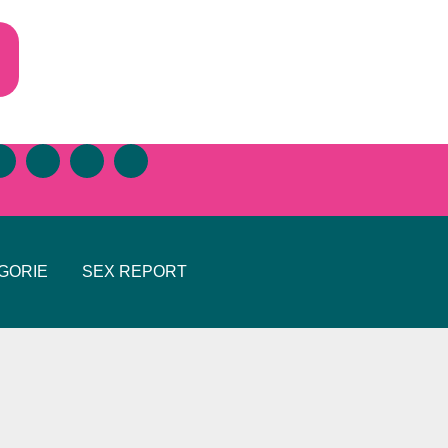
GORIE
SEX REPORT