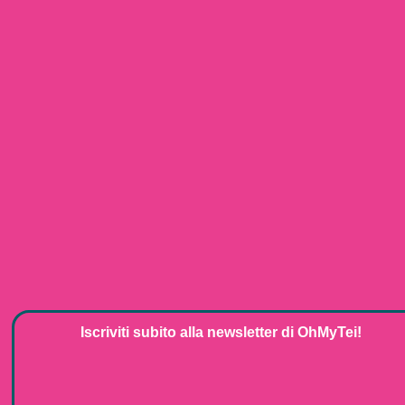
Iscriviti subito alla
newsletter
di
OhMyTei!