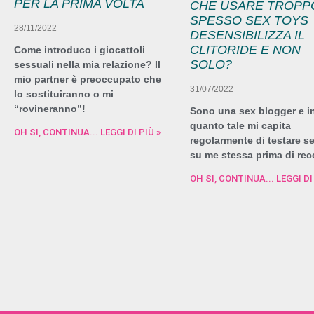
PER LA PRIMA VOLTA
CHE USARE TROPP
SPESSO SEX TOYS
28/11/2022
DESENSIBILIZZA IL
CLITORIDE E NON
Come introduco i giocattoli
SOLO?
sessuali nella mia relazione? Il
mio partner è preoccupato che
31/07/2022
lo sostituiranno o mi
“rovineranno”!
Sono una sex blogger e i
quanto tale mi capita
OH SI, CONTINUA... LEGGI DI PIÙ »
regolarmente di testare s
su me stessa prima di rece
OH SI, CONTINUA... LEGGI DI 