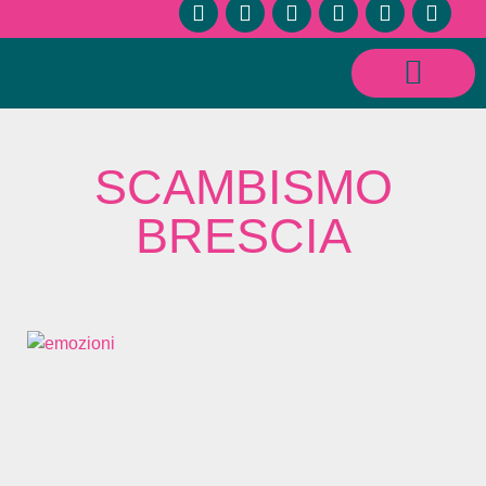
CONSULENZE SESSUOLOGICHE E RELAZIONALI
SCAMBISMO
BRESCIA