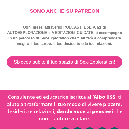
SONO ANCHE SU PATREON
Ogni mese, attraverso
PODCAST
,
ESERCIZI
di
AUTOESPLORAZIONE
e
MEDITAZIONI GUIDATE
, ti accompagno
in un percorso di
Sex-Exploration
che ti aiuterà a comprendere
meglio il tuo corpo, il tuo desiderio e le tue relazioni.
Sblocca subito il tuo spazio di Sex-Exploration!
Consulente ed educatrice iscritta all’
Albo IISS
, ti
aiuto a trasformare il tuo modo di vivere piacere,
desiderio e relazioni,
dando voce
ai
pensieri
che
non ti autorizzi a fare.