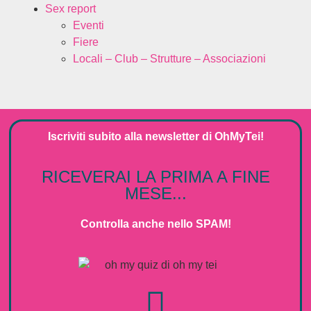
Sex report
Eventi
Fiere
Locali – Club – Strutture – Associazioni
Iscriviti subito alla
newsletter
di
OhMyTei!
RICEVERAI LA PRIMA A FINE
MESE...
Controlla anche nello SPAM!