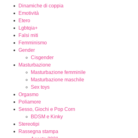
Dinamiche di coppia
Emotività
Etero
Lgbtqia+
Falsi miti
Femminismo
Gender
Cisgender
Masturbazione
Masturbazione femminile
Masturbazione maschile
Sex toys
Orgasmo
Poliamore
Sesso, Giochi e Pop Corn
BDSM e Kinky
Stereotipi
Rassegna stampa