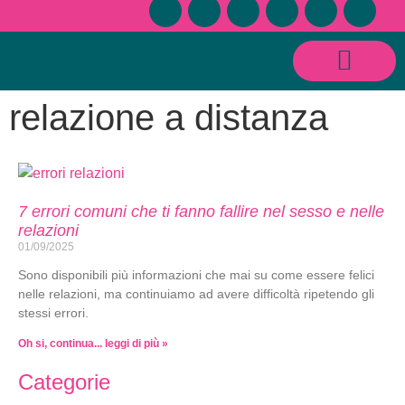
CONSULENZE SESSUOLOGICHE E RELAZIONALI
relazione a distanza
7 errori comuni che ti fanno fallire nel sesso e nelle
relazioni
01/09/2025
Sono disponibili più informazioni che mai su come essere felici
nelle relazioni, ma continuiamo ad avere difficoltà ripetendo gli
stessi errori.
Oh si, continua... leggi di più »
Categorie