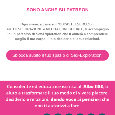
SONO ANCHE SU PATREON
Ogni mese, attraverso
PODCAST
,
ESERCIZI
di
AUTOESPLORAZIONE
e
MEDITAZIONI GUIDATE
, ti accompagno
in un percorso di
Sex-Exploration
che ti aiuterà a comprendere
meglio il tuo corpo, il tuo desiderio e le tue relazioni.
Sblocca subito il tuo spazio di Sex-Exploration!
Consulente ed educatrice iscritta all’
Albo IISS
, ti
aiuto a trasformare il tuo modo di vivere piacere,
desiderio e relazioni,
dando voce
ai
pensieri
che
non ti autorizzi a fare.