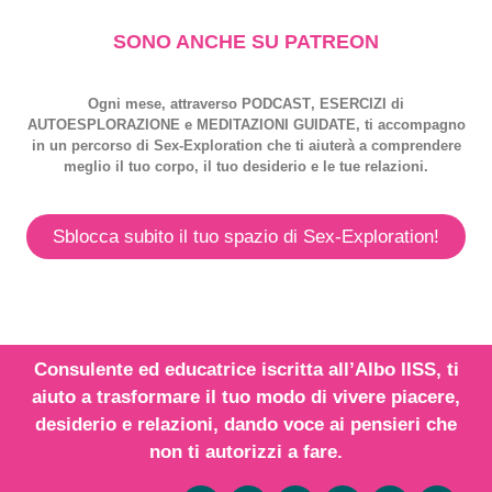
SONO ANCHE SU PATREON
Ogni mese, attraverso
PODCAST
,
ESERCIZI
di
AUTOESPLORAZIONE
e
MEDITAZIONI GUIDATE
, ti accompagno
in un percorso di
Sex-Exploration
che ti aiuterà a comprendere
meglio il tuo corpo, il tuo desiderio e le tue relazioni.
Sblocca subito il tuo spazio di Sex-Exploration!
Consulente ed educatrice iscritta all’
Albo IISS
, ti
aiuto a trasformare il tuo modo di vivere piacere,
desiderio e relazioni,
dando voce
ai
pensieri
che
non ti autorizzi a fare.