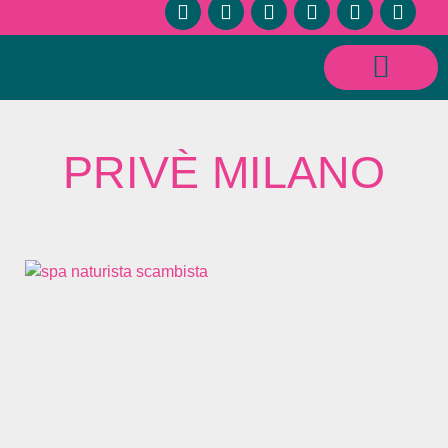
CONSULENZE SESSUOLOGICHE E RELAZIONALI
PRIVÈ MILANO