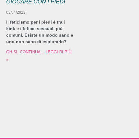
GIOCARE CON I PIEDI
03/04/2023
Il feticismo per i piedi è tra i
kink e i feticci sessuali più
comuni. Esiste un modo sano e
uno non sano di esplorarlo?
OH SI, CONTINUA... LEGGI DI PIÙ
»