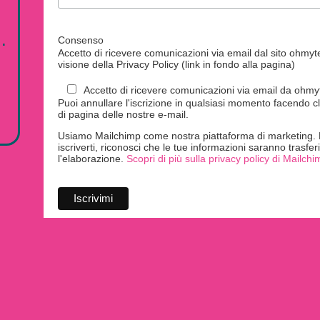
.
Consenso
Accetto di ricevere comunicazioni via email dal sito ohmytei
visione della Privacy Policy (link in fondo alla pagina)
Accetto di ricevere comunicazioni via email da ohmyte
Puoi annullare l'iscrizione in qualsiasi momento facendo cl
di pagina delle nostre e-mail.
Usiamo Mailchimp come nostra piattaforma di marketing. F
iscriverti, riconosci che le tue informazioni saranno trasfe
l'elaborazione.
Scopri di più sulla privacy policy di Mailchi