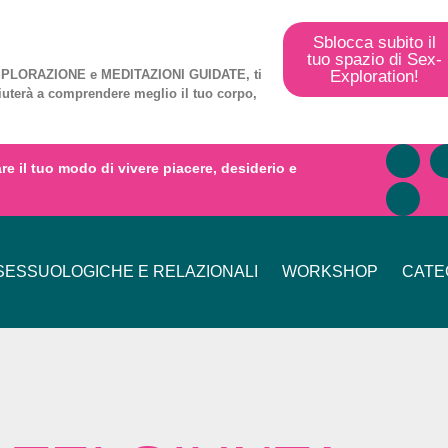
Sblocca subito il
tuo spazio di Sex-
Exploration!
PLORAZIONE
e
MEDITAZIONI GUIDATE
, ti
iuterà a comprendere meglio il tuo corpo,
mare il tuo modo di vivere piacere, desiderio e
ESSUOLOGICHE E RELAZIONALI
WORKSHOP
CATE