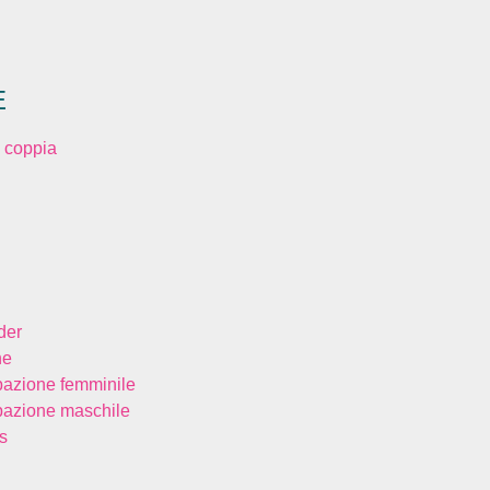
E
 coppia
der
ne
bazione femminile
bazione maschile
s