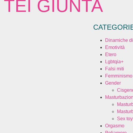
 TEI GIUNTA
CATEGORI
Dinamiche di
Emotività
Etero
Lgbtqia+
Falsi miti
Femminismo
Gender
Cisgen
Masturbazio
Mastur
Mastur
Sex toy
Orgasmo
Poliamore