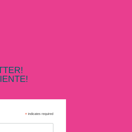
TTER!
IENTE!
*
indicates required