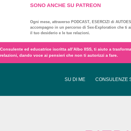
SONO ANCHE SU PATREON
Ogni mese, attraverso
PODCAST
,
ESERCIZI
di
AUTOES
accompagno in un percorso di
Sex-Exploration
che ti a
il tuo desiderio e le tue relazioni.
Consulente ed educatrice iscritta all’
Albo IISS
, ti aiuto a trasfor
relazioni,
dando voce
ai
pensieri
che non ti autorizzi a fare.
SU DI ME
CONSULENZE S