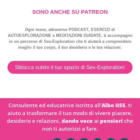
SONO ANCHE SU PATREON
Ogni mese, attraverso
PODCAST
,
ESERCIZI
di
AUTOESPLORAZIONE
e
MEDITAZIONI GUIDATE
, ti accompagno
in un percorso di
Sex-Exploration
che ti aiuterà a comprendere
meglio il tuo corpo, il tuo desiderio e le tue relazioni.
Sblocca subito il tuo spazio di Sex-Exploration!
Consulente ed educatrice iscritta all’
Albo IISS
, ti
aiuto a trasformare il tuo modo di vivere piacere,
desiderio e relazioni,
dando voce
ai
pensieri
che
non ti autorizzi a fare.