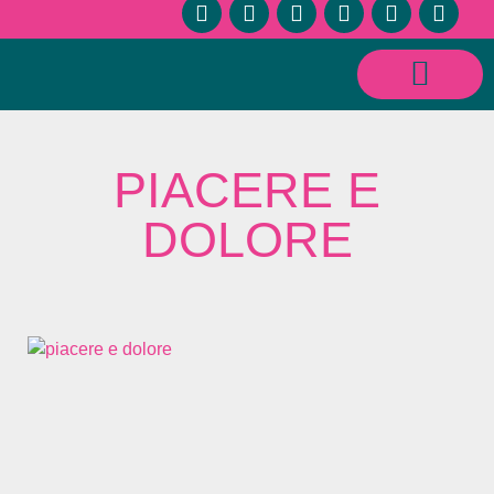
CONSULENZE SESSUOLOGICHE E RELAZIONALI
PIACERE E
DOLORE