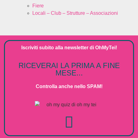
Fiere
Locali – Club – Strutture – Associazioni
Iscriviti subito alla
newsletter
di
OhMyTei!
RICEVERAI LA PRIMA A FINE
MESE...
Controlla anche nello SPAM!