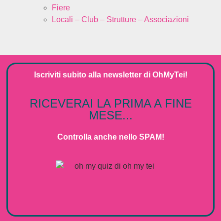
Fiere
Locali – Club – Strutture – Associazioni
Iscriviti subito alla
newsletter
di
OhMyTei!
RICEVERAI LA PRIMA A FINE
MESE...
Controlla anche nello SPAM!