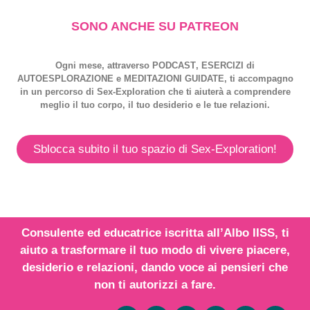
SONO ANCHE SU PATREON
Ogni mese, attraverso
PODCAST
,
ESERCIZI
di
AUTOESPLORAZIONE
e
MEDITAZIONI GUIDATE
, ti accompagno
in un percorso di
Sex-Exploration
che ti aiuterà a comprendere
meglio il tuo corpo, il tuo desiderio e le tue relazioni.
Sblocca subito il tuo spazio di Sex-Exploration!
Consulente ed educatrice iscritta all’
Albo IISS
, ti
aiuto a trasformare il tuo modo di vivere piacere,
desiderio e relazioni,
dando voce
ai
pensieri
che
non ti autorizzi a fare.