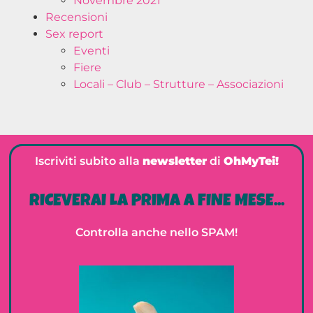
Novembre 2021
Recensioni
Sex report
Eventi
Fiere
Locali – Club – Strutture – Associazioni
Iscriviti subito alla
newsletter
di
OhMyTei!
RICEVERAI LA PRIMA A FINE MESE...
Controlla anche nello SPAM!