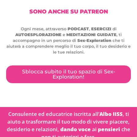
SONO ANCHE SU PATREON
Ogni mese, attraverso
PODCAST
,
ESERCIZI
di
AUTOESPLORAZIONE
e
MEDITAZIONI GUIDATE
, ti
accompagno in un percorso di
Sex-Exploration
che ti
aiuterà a comprendere meglio il tuo corpo, il tuo desiderio e
le tue relazioni.
Sblocca subito il tuo spazio di Sex-
Exploration!
Consulente ed educatrice iscritta all’
Albo IISS
, ti
aiuto a trasformare il tuo modo di vivere piacere,
desiderio e relazioni,
dando voce
ai
pensieri
che
non ti autorizzi a fare.