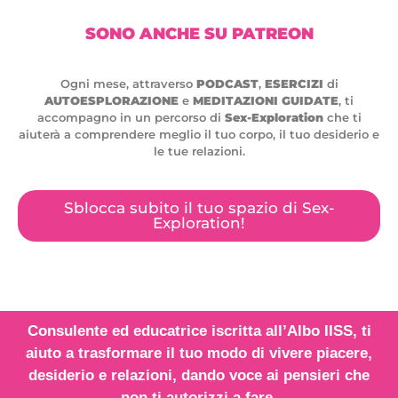
SONO ANCHE SU PATREON
Ogni mese, attraverso
PODCAST
,
ESERCIZI
di
AUTOESPLORAZIONE
e
MEDITAZIONI GUIDATE
, ti
accompagno in un percorso di
Sex-Exploration
che ti
aiuterà a comprendere meglio il tuo corpo, il tuo desiderio e
le tue relazioni.
Sblocca subito il tuo spazio di Sex-
Exploration!
Consulente ed educatrice iscritta all’
Albo IISS
, ti
aiuto a trasformare il tuo modo di vivere piacere,
desiderio e relazioni,
dando voce
ai
pensieri
che
non ti autorizzi a fare.