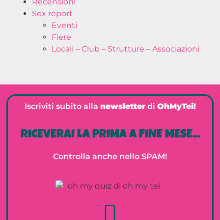
Recensioni
Sex report
Eventi
Fiere
Locali – Club – Strutture – Associazioni
Iscriviti subito alla
newsletter
di
OhMyTei!
RICEVERAI LA PRIMA A FINE MESE...
Controlla anche nello SPAM!