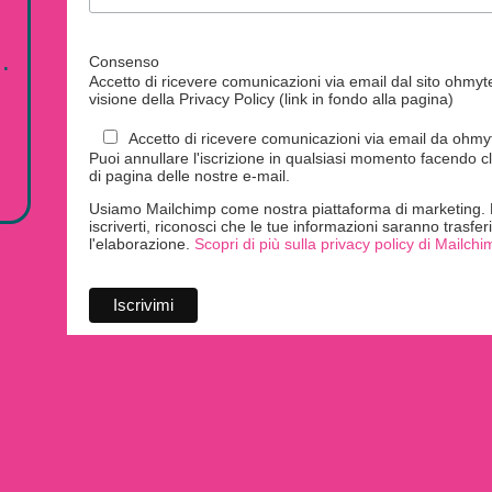
.
Consenso
Accetto di ricevere comunicazioni via email dal sito ohmytei
visione della Privacy Policy (link in fondo alla pagina)
Accetto di ricevere comunicazioni via email da ohmyte
Puoi annullare l'iscrizione in qualsiasi momento facendo cl
di pagina delle nostre e-mail.
Usiamo Mailchimp come nostra piattaforma di marketing. F
iscriverti, riconosci che le tue informazioni saranno trasfe
l'elaborazione.
Scopri di più sulla privacy policy di Mailchi