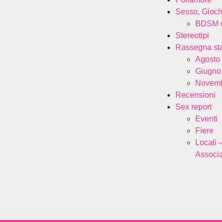
Sesso, Gioch
BDSM e
Stereotipi
Rassegna s
Agosto
Giugno
Novemb
Recensioni
Sex report
Eventi
Fiere
Locali 
Associa