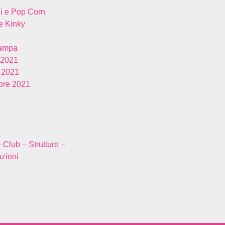
i e Pop Corn
 Kinky
tampa
 2021
 2021
re 2021
– Club – Strutture –
zioni