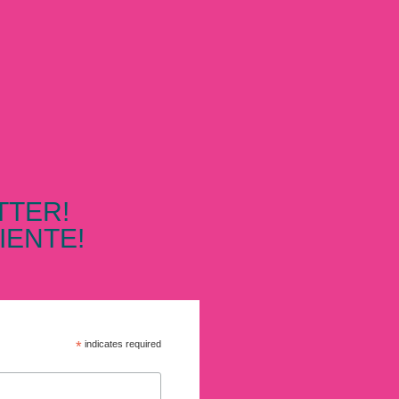
TTER!
IENTE!
*
indicates required