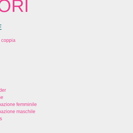
ORI
E
 coppia
der
ne
bazione femminile
bazione maschile
s