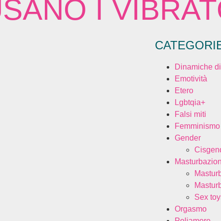
SANO I VIBRAT
CATEGORI
Dinamiche di
Emotività
Etero
Lgbtqia+
Falsi miti
Femminismo
Gender
Cisgen
Masturbazio
Mastur
Mastur
Sex toy
Orgasmo
Poliamore