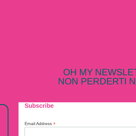
OH MY NEWSLE
NON PERDERTI N
Subscribe
*
Email Address