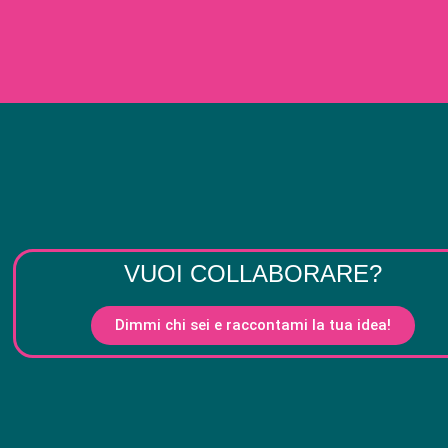
VUOI COLLABORARE?
Dimmi chi sei e raccontami la tua idea!