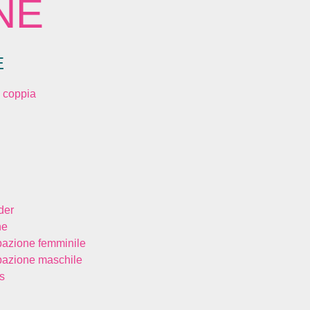
NE
E
 coppia
der
ne
bazione femminile
bazione maschile
s