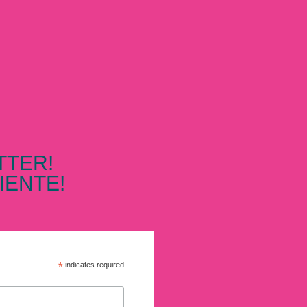
TTER!
IENTE!
*
indicates required