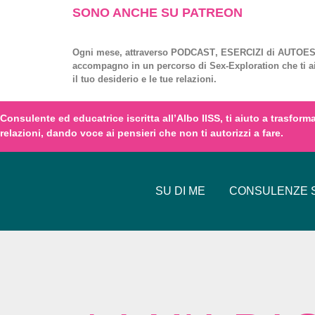
SONO ANCHE SU PATREON
Ogni mese, attraverso
PODCAST
,
ESERCIZI
di
AUTOES
accompagno in un percorso di
Sex-Exploration
che ti a
il tuo desiderio e le tue relazioni.
Consulente ed educatrice iscritta all’
Albo IISS
, ti aiuto a trasfor
relazioni,
dando voce
ai
pensieri
che non ti autorizzi a fare.
SU DI ME
CONSULENZE S