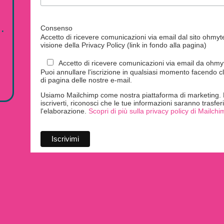
.
Consenso
Accetto di ricevere comunicazioni via email dal sito ohmytei
visione della Privacy Policy (link in fondo alla pagina)
Accetto di ricevere comunicazioni via email da ohmyte
Puoi annullare l'iscrizione in qualsiasi momento facendo cl
di pagina delle nostre e-mail.
Usiamo Mailchimp come nostra piattaforma di marketing. F
iscriverti, riconosci che le tue informazioni saranno trasfe
l'elaborazione.
Scopri di più sulla privacy policy di Mailchi