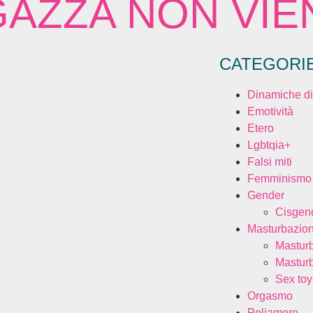
GAZZA NON VIE
CATEGORI
Dinamiche di
Emotività
Etero
Lgbtqia+
Falsi miti
Femminismo
Gender
Cisgen
Masturbazio
Mastur
Mastur
Sex toy
Orgasmo
Poliamore