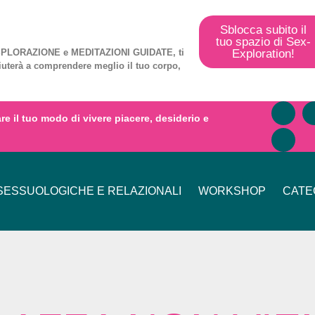
Sblocca subito il
tuo spazio di Sex-
Exploration!
PLORAZIONE
e
MEDITAZIONI GUIDATE
, ti
iuterà a comprendere meglio il tuo corpo,
mare il tuo modo di vivere piacere, desiderio e
ESSUOLOGICHE E RELAZIONALI
WORKSHOP
CATE