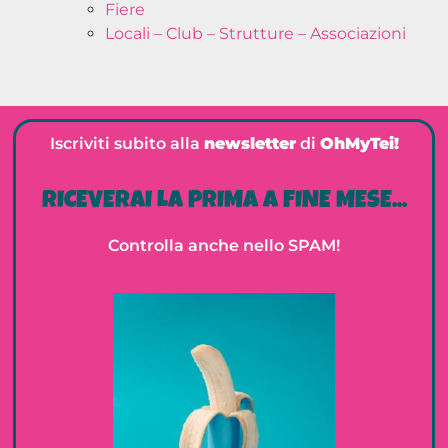
Fiere
Locali – Club – Strutture – Associazioni
Iscriviti subito alla
newsletter
di
OhMyTei!
RICEVERAI LA PRIMA A FINE MESE...
Controlla anche nello SPAM!