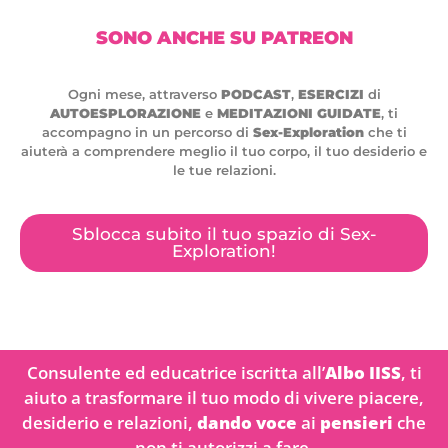
SONO ANCHE SU PATREON
Ogni mese, attraverso
PODCAST
,
ESERCIZI
di
AUTOESPLORAZIONE
e
MEDITAZIONI GUIDATE
, ti
accompagno in un percorso di
Sex-Exploration
che ti
aiuterà a comprendere meglio il tuo corpo, il tuo desiderio e
le tue relazioni.
Sblocca subito il tuo spazio di Sex-
Exploration!
Consulente ed educatrice iscritta all’
Albo IISS
, ti
aiuto a trasformare il tuo modo di vivere piacere,
desiderio e relazioni,
dando voce
ai
pensieri
che
non ti autorizzi a fare.