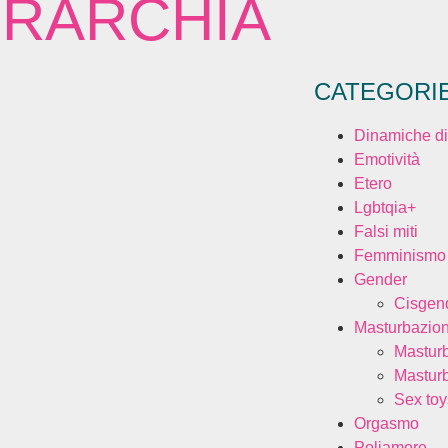
RARCHIA
CATEGORI
Dinamiche di
Emotività
Etero
Lgbtqia+
Falsi miti
Femminismo
Gender
Cisgen
Masturbazio
Mastur
Mastur
Sex toy
Orgasmo
Poliamore