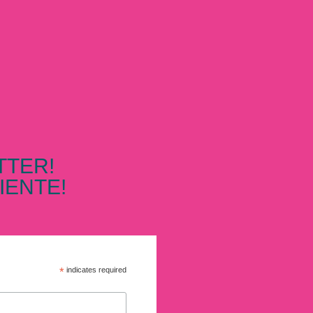
TTER!
IENTE!
*
indicates required