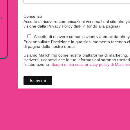
.
Consenso
Accetto di ricevere comunicazioni via email dal sito ohmytei
visione della Privacy Policy (link in fondo alla pagina)
Accetto di ricevere comunicazioni via email da ohmyte
Puoi annullare l'iscrizione in qualsiasi momento facendo cl
di pagina delle nostre e-mail.
Usiamo Mailchimp come nostra piattaforma di marketing. F
iscriverti, riconosci che le tue informazioni saranno trasfe
l'elaborazione.
Scopri di più sulla privacy policy di Mailchi