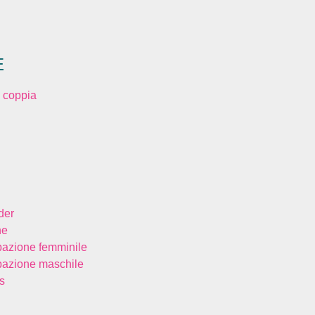
E
 coppia
der
ne
bazione femminile
bazione maschile
s