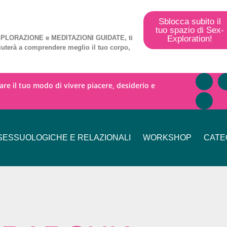
Sblocca subito il
tuo spazio di Sex-
Exploration!
PLORAZIONE
e
MEDITAZIONI GUIDATE
, ti
iuterà a comprendere meglio il tuo corpo,
mare il tuo modo di vivere piacere, desiderio e
ESSUOLOGICHE E RELAZIONALI
WORKSHOP
CATE