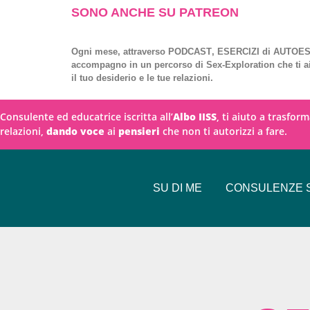
SONO ANCHE SU PATREON
Ogni mese, attraverso
PODCAST
,
ESERCIZI
di
AUTOES
accompagno in un percorso di
Sex-Exploration
che ti a
il tuo desiderio e le tue relazioni.
Consulente ed educatrice iscritta all’
Albo IISS
, ti aiuto a trasfor
relazioni,
dando voce
ai
pensieri
che non ti autorizzi a fare.
SU DI ME
CONSULENZE S