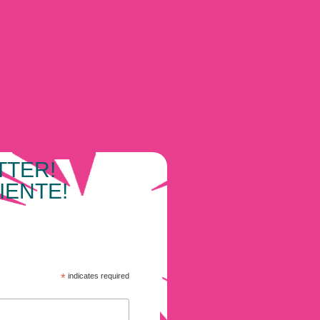
TTER!
IENTE!
*
indicates required