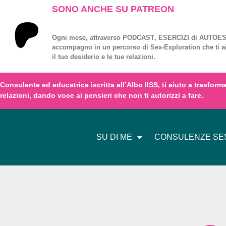
SONO ANCHE SU PATREON
Ogni mese, attraverso
PODCAST
,
ESERCIZI
di
AUTOES
accompagno in un percorso di
Sex-Exploration
che ti a
il tuo desiderio e le tue relazioni.
Consulente ed educatrice iscritta all’
Albo IISS
, ti aiuto a trasfor
relazioni,
dando voce
ai
pensieri
che non ti autorizzi a fare.
SU DI ME
CONSULENZE SES