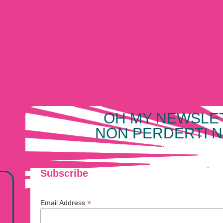
OH MY NEWSLE
NON PERDERTI N
Subscribe
*
Email Address