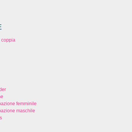
E
 coppia
der
ne
bazione femminile
bazione maschile
s