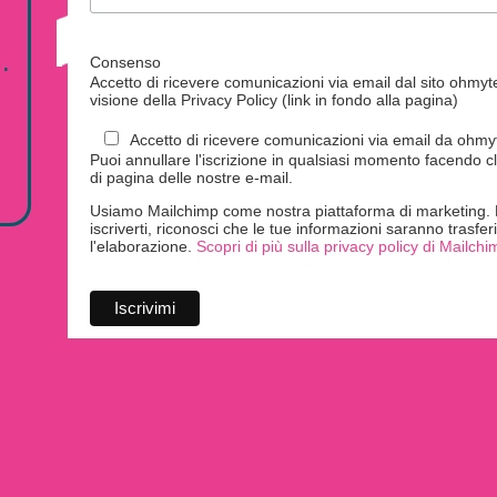
.
Consenso
Accetto di ricevere comunicazioni via email dal sito ohmytei
visione della Privacy Policy (link in fondo alla pagina)
Accetto di ricevere comunicazioni via email da ohmyte
Puoi annullare l'iscrizione in qualsiasi momento facendo cl
di pagina delle nostre e-mail.
Usiamo Mailchimp come nostra piattaforma di marketing. F
iscriverti, riconosci che le tue informazioni saranno trasfe
l'elaborazione.
Scopri di più sulla privacy policy di Mailchi