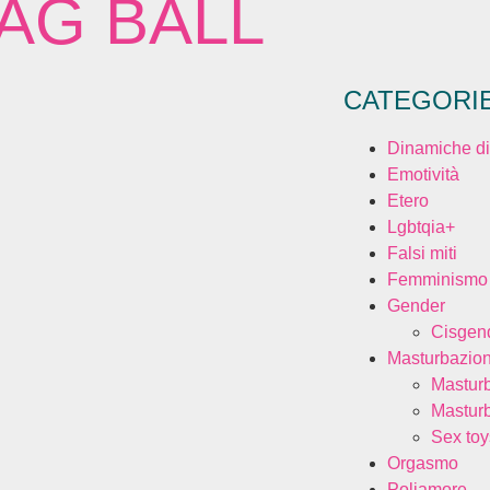
AG BALL
CATEGORI
Dinamiche di
Emotività
Etero
Lgbtqia+
Falsi miti
Femminismo
Gender
Cisgen
Masturbazio
Mastur
Mastur
Sex toy
Orgasmo
Poliamore