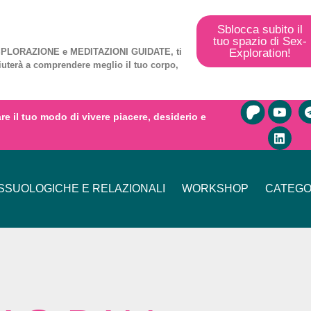
Sblocca subito il
tuo spazio di Sex-
Exploration!
PLORAZIONE
e
MEDITAZIONI GUIDATE
, ti
iuterà a comprendere meglio il tuo corpo,
mare il tuo modo di vivere piacere, desiderio e
SUOLOGICHE E RELAZIONALI
WORKSHOP
CATEGO