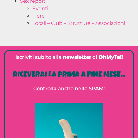
Sex report
Eventi
Fiere
Locali – Club – Strutture – Associazioni
Iscriviti subito alla
newsletter
di
OhMyTei!
RICEVERAI LA PRIMA A FINE MESE...
Controlla anche nello SPAM!