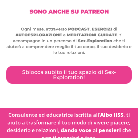
SONO ANCHE SU PATREON
Ogni mese, attraverso
PODCAST
,
ESERCIZI
di
AUTOESPLORAZIONE
e
MEDITAZIONI GUIDATE
, ti
accompagno in un percorso di
Sex-Exploration
che ti
aiuterà a comprendere meglio il tuo corpo, il tuo desiderio e
le tue relazioni.
Sblocca subito il tuo spazio di Sex-
Exploration!
Consulente ed educatrice iscritta all’
Albo IISS
, ti
aiuto a trasformare il tuo modo di vivere piacere,
desiderio e relazioni,
dando voce
ai
pensieri
che
non ti autorizzi a fare.