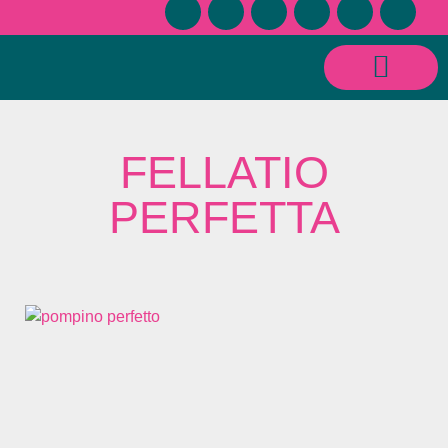
CONSULENZE SESSUOLOGICHE E RELAZIONALI
FELLATIO
PERFETTA