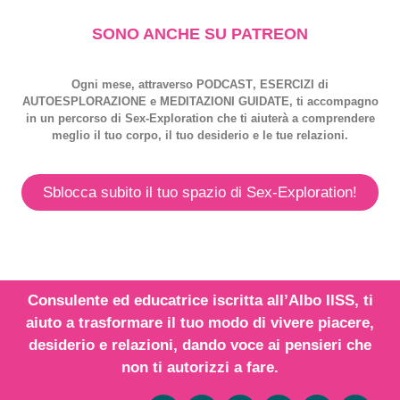
SONO ANCHE SU PATREON
Ogni mese, attraverso
PODCAST
,
ESERCIZI
di
AUTOESPLORAZIONE
e
MEDITAZIONI GUIDATE
, ti accompagno
in un percorso di
Sex-Exploration
che ti aiuterà a comprendere
meglio il tuo corpo, il tuo desiderio e le tue relazioni.
Sblocca subito il tuo spazio di Sex-Exploration!
Consulente ed educatrice iscritta all’
Albo IISS
, ti
aiuto a trasformare il tuo modo di vivere piacere,
desiderio e relazioni,
dando voce
ai
pensieri
che
non ti autorizzi a fare.