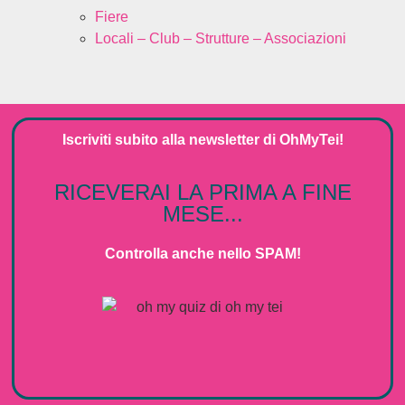
Fiere
Locali – Club – Strutture – Associazioni
Iscriviti subito alla
newsletter
di
OhMyTei!
RICEVERAI LA PRIMA A FINE
MESE...
Controlla anche nello SPAM!