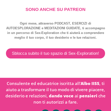
SONO ANCHE SU PATREON
Ogni mese, attraverso
PODCAST
,
ESERCIZI
di
AUTOESPLORAZIONE
e
MEDITAZIONI GUIDATE
, ti accompagno
in un percorso di
Sex-Exploration
che ti aiuterà a comprendere
meglio il tuo corpo, il tuo desiderio e le tue relazioni.
Sblocca subito il tuo spazio di Sex-Exploration!
Consulente ed educatrice iscritta all’
Albo IISS
, ti
aiuto a trasformare il tuo modo di vivere piacere,
desiderio e relazioni,
dando voce
ai
pensieri
che
non ti autorizzi a fare.