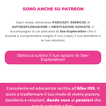
SONO ANCHE SU PATREON
Ogni mese, attraverso
PODCAST
,
ESERCIZI
di
AUTOESPLORAZIONE
e
MEDITAZIONI GUIDATE
, ti
accompagno in un percorso di
Sex-Exploration
che ti
aiuterà a comprendere meglio il tuo corpo, il tuo desiderio e
le tue relazioni.
Sblocca subito il tuo spazio di Sex-
Exploration!
Consulente ed educatrice iscritta all’
Albo IISS
, ti
aiuto a trasformare il tuo modo di vivere piacere,
desiderio e relazioni,
dando voce
ai
pensieri
che
non ti autorizzi a fare.