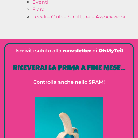
Eventi
Fiere
Locali – Club – Strutture – Associazioni
Iscriviti subito alla
newsletter
di
OhMyTei!
RICEVERAI LA PRIMA A FINE MESE...
Controlla anche nello SPAM!