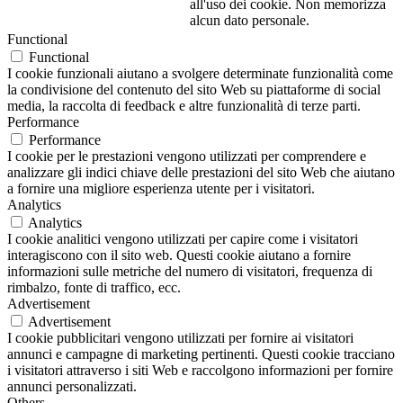
all'uso dei cookie. Non memorizza
alcun dato personale.
Functional
Functional
I cookie funzionali aiutano a svolgere determinate funzionalità come
la condivisione del contenuto del sito Web su piattaforme di social
media, la raccolta di feedback e altre funzionalità di terze parti.
Performance
Performance
I cookie per le prestazioni vengono utilizzati per comprendere e
analizzare gli indici chiave delle prestazioni del sito Web che aiutano
a fornire una migliore esperienza utente per i visitatori.
Analytics
Analytics
I cookie analitici vengono utilizzati per capire come i visitatori
interagiscono con il sito web. Questi cookie aiutano a fornire
informazioni sulle metriche del numero di visitatori, frequenza di
rimbalzo, fonte di traffico, ecc.
Advertisement
Advertisement
I cookie pubblicitari vengono utilizzati per fornire ai visitatori
annunci e campagne di marketing pertinenti. Questi cookie tracciano
i visitatori attraverso i siti Web e raccolgono informazioni per fornire
annunci personalizzati.
Others