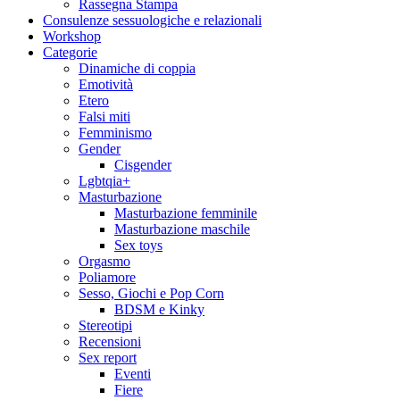
Rassegna Stampa
Consulenze sessuologiche e relazionali
Workshop
Categorie
Dinamiche di coppia
Emotività
Etero
Falsi miti
Femminismo
Gender
Cisgender
Lgbtqia+
Masturbazione
Masturbazione femminile
Masturbazione maschile
Sex toys
Orgasmo
Poliamore
Sesso, Giochi e Pop Corn
BDSM e Kinky
Stereotipi
Recensioni
Sex report
Eventi
Fiere