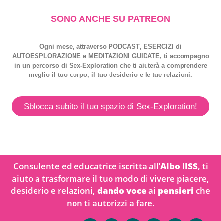
SONO ANCHE SU PATREON
Ogni mese, attraverso
PODCAST
,
ESERCIZI
di
AUTOESPLORAZIONE
e
MEDITAZIONI GUIDATE
, ti accompagno
in un percorso di
Sex-Exploration
che ti aiuterà a comprendere
meglio il tuo corpo, il tuo desiderio e le tue relazioni.
Sblocca subito il tuo spazio di Sex-Exploration!
Consulente ed educatrice iscritta all’
Albo IISS
, ti
aiuto a trasformare il tuo modo di vivere piacere,
desiderio e relazioni,
dando voce
ai
pensieri
che
non ti autorizzi a fare.