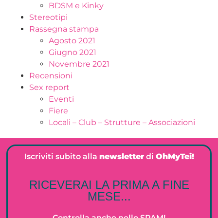
BDSM e Kinky
Stereotipi
Rassegna stampa
Agosto 2021
Giugno 2021
Novembre 2021
Recensioni
Sex report
Eventi
Fiere
Locali – Club – Strutture – Associazioni
Iscriviti subito alla
newsletter
di
OhMyTei!
RICEVERAI LA PRIMA A FINE
MESE...
Controlla anche nello SPAM!