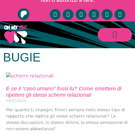
BUGIE
E se il “caso umano” fossi tu? Come smettere di
ripetere gli stessi schemi relazionali
09/02/2026
Per quanto ti impegni, finisci sempre nello stesso tipo di
rapporto che replica gli stessi schemi relazionali? Le
stesse discussioni, lo stesso dolore, la stessa sensazione di
non essere abbastanza?