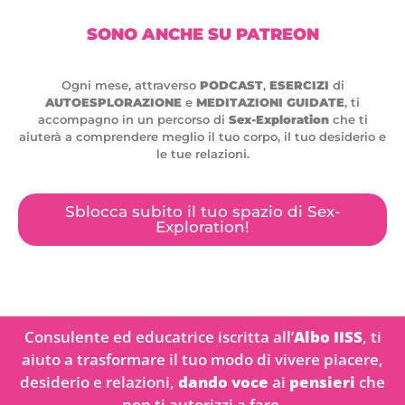
SONO ANCHE SU PATREON
Ogni mese, attraverso
PODCAST
,
ESERCIZI
di
AUTOESPLORAZIONE
e
MEDITAZIONI GUIDATE
, ti
accompagno in un percorso di
Sex-Exploration
che ti
aiuterà a comprendere meglio il tuo corpo, il tuo desiderio e
le tue relazioni.
Sblocca subito il tuo spazio di Sex-
Exploration!
Consulente ed educatrice iscritta all’
Albo IISS
, ti
aiuto a trasformare il tuo modo di vivere piacere,
desiderio e relazioni,
dando voce
ai
pensieri
che
non ti autorizzi a fare.