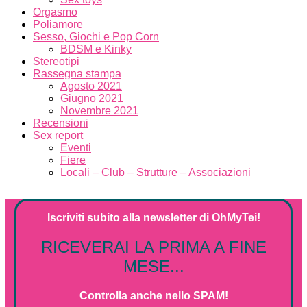
Orgasmo
Poliamore
Sesso, Giochi e Pop Corn
BDSM e Kinky
Stereotipi
Rassegna stampa
Agosto 2021
Giugno 2021
Novembre 2021
Recensioni
Sex report
Eventi
Fiere
Locali – Club – Strutture – Associazioni
Iscriviti subito alla
newsletter
di
OhMyTei!
RICEVERAI LA PRIMA A FINE
MESE...
Controlla anche nello SPAM!