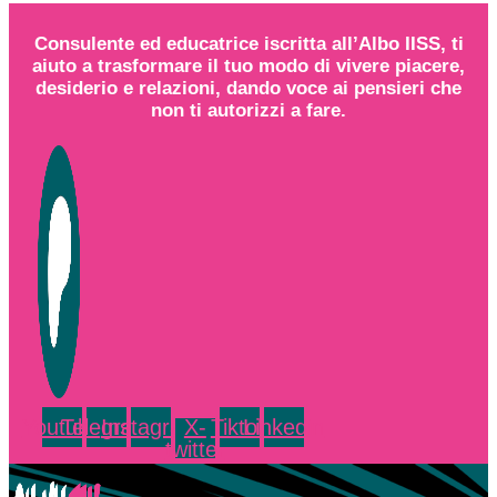
Consulente ed educatrice iscritta all’
Albo IISS
, ti
aiuto a trasformare il tuo modo di vivere piacere,
desiderio e relazioni,
dando voce
ai
pensieri
che
non ti autorizzi a fare.
Youtube
Telegram
Instagram
X-
Tiktok
Linkedin
twitter