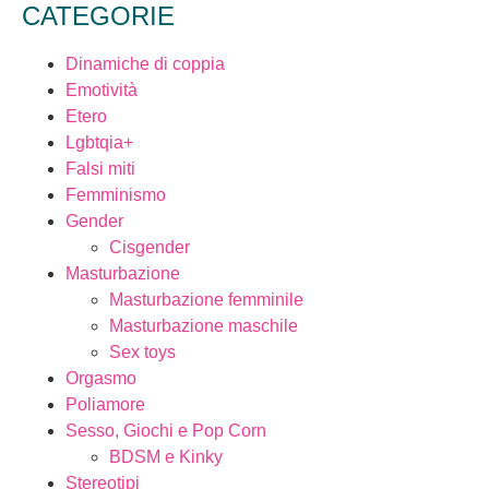
CATEGORIE
Dinamiche di coppia
Emotività
Etero
Lgbtqia+
Falsi miti
Femminismo
Gender
Cisgender
Masturbazione
Masturbazione femminile
Masturbazione maschile
Sex toys
Orgasmo
Poliamore
Sesso, Giochi e Pop Corn
BDSM e Kinky
Stereotipi