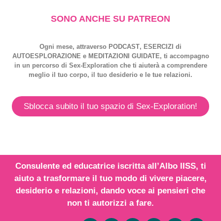
SONO ANCHE SU PATREON
Ogni mese, attraverso
PODCAST
,
ESERCIZI
di
AUTOESPLORAZIONE
e
MEDITAZIONI GUIDATE
, ti accompagno
in un percorso di
Sex-Exploration
che ti aiuterà a comprendere
meglio il tuo corpo, il tuo desiderio e le tue relazioni.
Sblocca subito il tuo spazio di Sex-Exploration!
Consulente ed educatrice iscritta all’
Albo IISS
, ti
aiuto a trasformare il tuo modo di vivere piacere,
desiderio e relazioni,
dando voce
ai
pensieri
che
non ti autorizzi a fare.