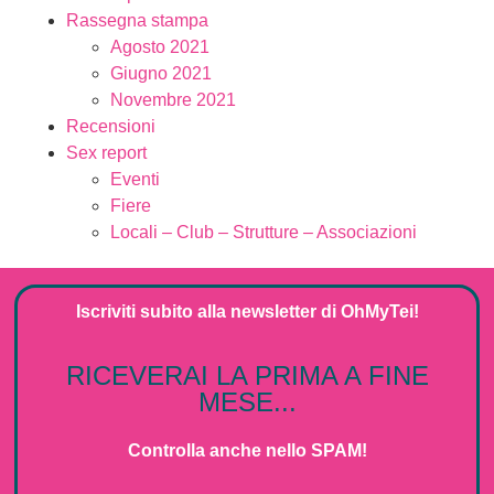
Rassegna stampa
Agosto 2021
Giugno 2021
Novembre 2021
Recensioni
Sex report
Eventi
Fiere
Locali – Club – Strutture – Associazioni
Iscriviti subito alla
newsletter
di
OhMyTei!
RICEVERAI LA PRIMA A FINE
MESE...
Controlla anche nello SPAM!