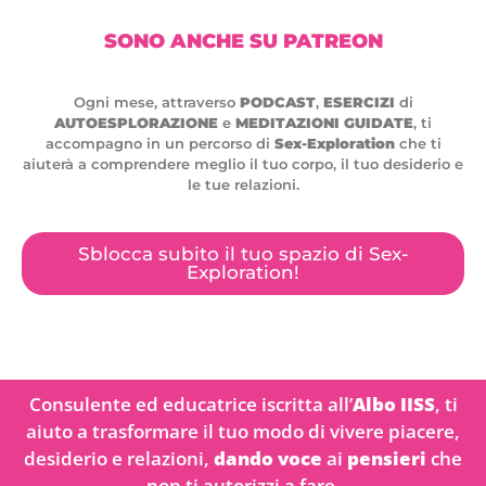
SONO ANCHE SU PATREON
Ogni mese, attraverso
PODCAST
,
ESERCIZI
di
AUTOESPLORAZIONE
e
MEDITAZIONI GUIDATE
, ti
accompagno in un percorso di
Sex-Exploration
che ti
aiuterà a comprendere meglio il tuo corpo, il tuo desiderio e
le tue relazioni.
Sblocca subito il tuo spazio di Sex-
Exploration!
Consulente ed educatrice iscritta all’
Albo IISS
, ti
aiuto a trasformare il tuo modo di vivere piacere,
desiderio e relazioni,
dando voce
ai
pensieri
che
non ti autorizzi a fare.