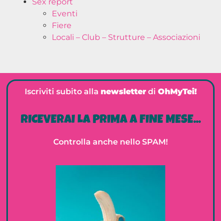
Sex report
Eventi
Fiere
Locali – Club – Strutture – Associazioni
Iscriviti subito alla
newsletter
di
OhMyTei!
RICEVERAI LA PRIMA A FINE MESE...
Controlla anche nello SPAM!