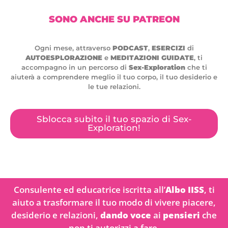
SONO ANCHE SU PATREON
Ogni mese, attraverso
PODCAST
,
ESERCIZI
di
AUTOESPLORAZIONE
e
MEDITAZIONI GUIDATE
, ti
accompagno in un percorso di
Sex-Exploration
che ti
aiuterà a comprendere meglio il tuo corpo, il tuo desiderio e
le tue relazioni.
Sblocca subito il tuo spazio di Sex-
Exploration!
Consulente ed educatrice iscritta all’
Albo IISS
, ti
aiuto a trasformare il tuo modo di vivere piacere,
desiderio e relazioni,
dando voce
ai
pensieri
che
non ti autorizzi a fare.