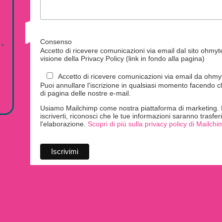
.
Consenso
Accetto di ricevere comunicazioni via email dal sito ohmytei
visione della Privacy Policy (link in fondo alla pagina)
Accetto di ricevere comunicazioni via email da ohmyte
Puoi annullare l'iscrizione in qualsiasi momento facendo cl
di pagina delle nostre e-mail.
Usiamo Mailchimp come nostra piattaforma di marketing. F
iscriverti, riconosci che le tue informazioni saranno trasfe
l'elaborazione.
Scopri di più sulla privacy policy di Mailchi