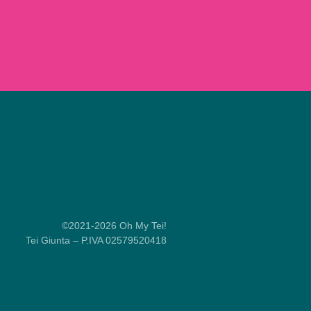
©2021-2026 Oh My Tei!
Tei Giunta – P.IVA 02579520418