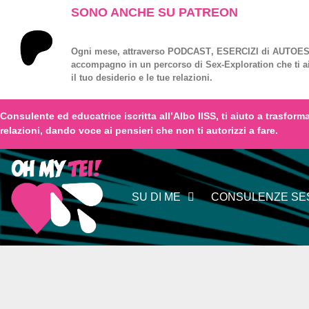
SONO ANCHE SU PATREON
Ogni mese, attraverso
PODCAST
,
ESERCIZI
di
AUTOES
accompagno in un percorso di
Sex-Exploration
che ti a
il tuo desiderio e le tue relazioni.
Consulente ed educatrice iscritta all’
Albo IISS
, ti aiuto a trasfor
relazioni,
dando voce
ai
pensieri
che non ti autorizzi a fare.
SU DI ME
CONSULENZE SES