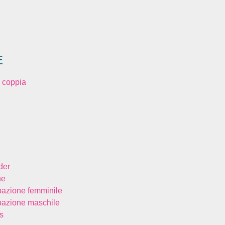
E
 coppia
der
ne
bazione femminile
bazione maschile
s