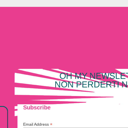
OH MY NEWSLE
NON PERDERTI N
Subscribe
*
Email Address