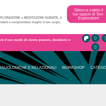
Sblocca subito il
tuo spazio di Sex-
Exploration!
PLORAZIONE
e
MEDITAZIONI GUIDATE
, ti
iuterà a comprendere meglio il tuo corpo,
mare il tuo modo di vivere piacere, desiderio e
SUOLOGICHE E RELAZIONALI
WORKSHOP
CATEGO