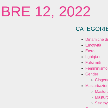
BRE 12, 2022
CATEGORI
Dinamiche di
Emotività
Etero
Lgbtqia+
Falsi miti
Femminismo
Gender
Cisgen
Masturbazio
Mastur
Mastur
Sex toy