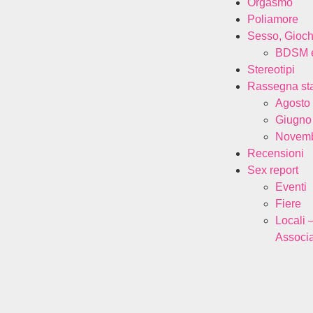
Orgasmo
Poliamore
Sesso, Gioch
BDSM e
Stereotipi
Rassegna s
Agosto
Giugno
Novemb
Recensioni
Sex report
Eventi
Fiere
Locali 
Associa