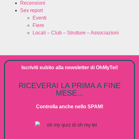
Recensioni
Sex report
Eventi
Fiere
Locali – Club – Strutture – Associazioni
Iscriviti subito alla
newsletter
di
OhMyTei!
RICEVERAI LA PRIMA A FINE
MESE...
Controlla anche nello SPAM!