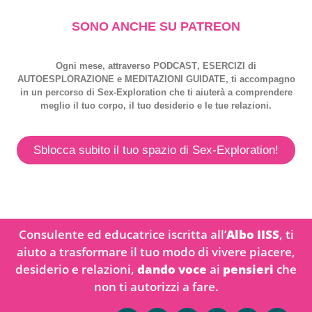
SONO ANCHE SU PATREON
Ogni mese, attraverso
PODCAST
,
ESERCIZI
di
AUTOESPLORAZIONE
e
MEDITAZIONI GUIDATE
, ti accompagno
in un percorso di
Sex-Exploration
che ti aiuterà a comprendere
meglio il tuo corpo, il tuo desiderio e le tue relazioni.
Sblocca subito il tuo spazio di Sex-Exploration!
Consulente ed educatrice iscritta all’
Albo IISS
, ti
aiuto a trasformare il tuo modo di vivere piacere,
desiderio e relazioni,
dando voce
ai
pensieri
che
non ti autorizzi a fare.