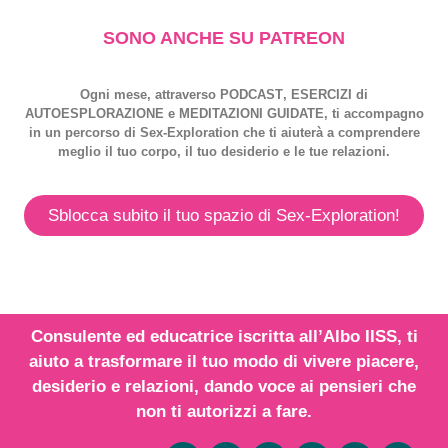
SONO ANCHE SU PATREON
Ogni mese, attraverso
PODCAST
,
ESERCIZI
di
AUTOESPLORAZIONE
e
MEDITAZIONI GUIDATE
, ti accompagno
in un percorso di
Sex-Exploration
che ti aiuterà a comprendere
meglio il tuo corpo, il tuo desiderio e le tue relazioni.
Sblocca subito il tuo spazio di Sex-Exploration!
Consulente ed educatrice iscritta all’
Albo IISS
, ti
aiuto a trasformare il tuo modo di vivere piacere,
desiderio e relazioni,
dando voce
ai
pensieri
che
non ti autorizzi a fare.