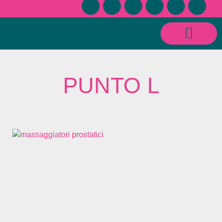
CONSULENZE SESSUOLOGICHE E RELAZIONALI
PUNTO L