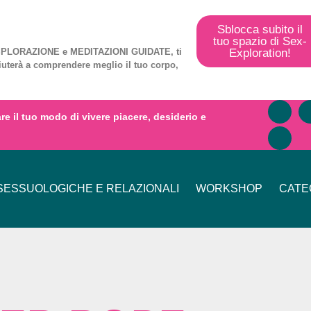
Sblocca subito il
tuo spazio di Sex-
Exploration!
PLORAZIONE
e
MEDITAZIONI GUIDATE
, ti
iuterà a comprendere meglio il tuo corpo,
mare il tuo modo di vivere piacere, desiderio e
ESSUOLOGICHE E RELAZIONALI
WORKSHOP
CATE