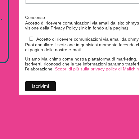
.
Consenso
Accetto di ricevere comunicazioni via email dal sito ohmytei
visione della Privacy Policy (link in fondo alla pagina)
Accetto di ricevere comunicazioni via email da ohmyte
Puoi annullare l'iscrizione in qualsiasi momento facendo cl
di pagina delle nostre e-mail.
Usiamo Mailchimp come nostra piattaforma di marketing. F
iscriverti, riconosci che le tue informazioni saranno trasfe
l'elaborazione.
Scopri di più sulla privacy policy di Mailchi