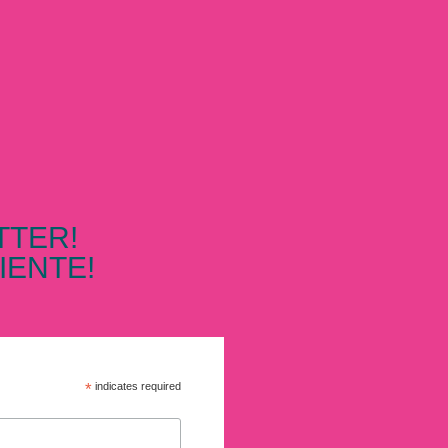
TTER!
IENTE!
*
indicates required