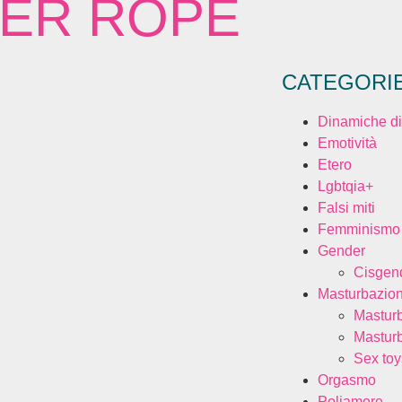
ER ROPE
CATEGORI
Dinamiche di
Emotività
Etero
Lgbtqia+
Falsi miti
Femminismo
Gender
Cisgen
Masturbazio
Mastur
Mastur
Sex toy
Orgasmo
Poliamore