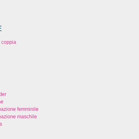
E
 coppia
der
ne
bazione femminile
bazione maschile
s