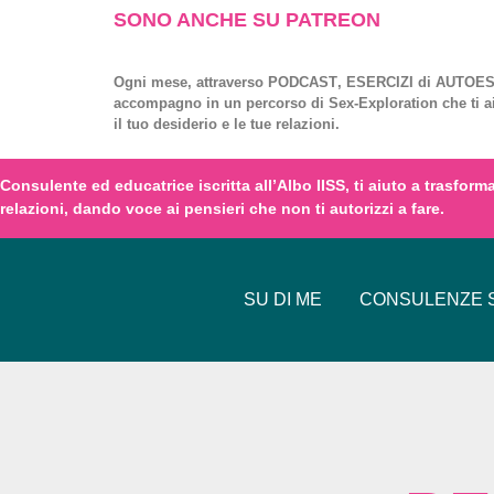
SONO ANCHE SU PATREON
Ogni mese, attraverso
PODCAST
,
ESERCIZI
di
AUTOES
accompagno in un percorso di
Sex-Exploration
che ti a
il tuo desiderio e le tue relazioni.
Consulente ed educatrice iscritta all’
Albo IISS
, ti aiuto a trasfor
relazioni,
dando voce
ai
pensieri
che non ti autorizzi a fare.
SU DI ME
CONSULENZE S