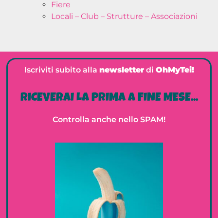
Fiere
Locali – Club – Strutture – Associazioni
Iscriviti subito alla
newsletter
di
OhMyTei!
RICEVERAI LA PRIMA A FINE MESE...
Controlla anche nello SPAM!