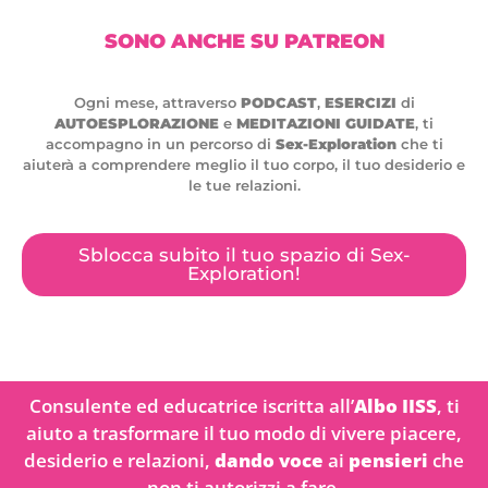
SONO ANCHE SU PATREON
Ogni mese, attraverso
PODCAST
,
ESERCIZI
di
AUTOESPLORAZIONE
e
MEDITAZIONI GUIDATE
, ti
accompagno in un percorso di
Sex-Exploration
che ti
aiuterà a comprendere meglio il tuo corpo, il tuo desiderio e
le tue relazioni.
Sblocca subito il tuo spazio di Sex-
Exploration!
Consulente ed educatrice iscritta all’
Albo IISS
, ti
aiuto a trasformare il tuo modo di vivere piacere,
desiderio e relazioni,
dando voce
ai
pensieri
che
non ti autorizzi a fare.