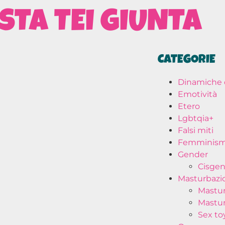
STA TEI GIUNTA
CATEGORIE
Dinamiche 
Emotività
Etero
Lgbtqia+
Falsi miti
Femminis
Gender
Cisge
Masturbazi
Mastur
Mastur
Sex to