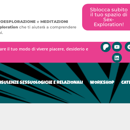
Sblocca subito
il tuo spazio di
Sex-
TOESPLORAZIONE
e
MEDITAZIONI
Exploration!
ploration
che ti aiuterà a comprendere
i.
mare il tuo modo di vivere piacere, desiderio e
SULENZE SESSUOLOGICHE E RELAZIONALI
WORKSHOP
CAT