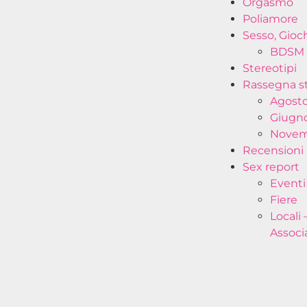
Orgasmo
Poliamore
Sesso, Gioc
BDSM 
Stereotipi
Rassegna 
Agosto
Giugno
Novem
Recensioni
Sex report
Eventi
Fiere
Locali 
Associ