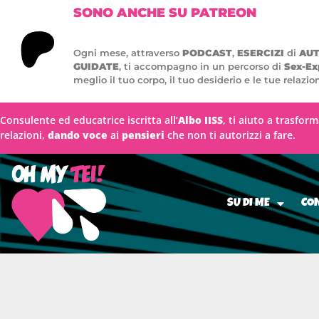
SONO ANCHE SU PATREON
Ogni mese, attraverso
PODCAST
,
ESERCIZI
di
AU
GUIDATE
, ti accompagno in un percorso di
Sex-Ex
meglio il tuo corpo, il tuo desiderio e le tue relazion
Consulente ed educatrice iscritta all’
Albo IISS
, ti aiuto a trasfor
relazioni,
dando voce
ai
pensieri
che non ti autorizzi a fare.
SU DI ME
CON