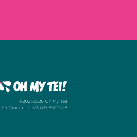
©2021-2026 Oh My Tei!
Tei Giunta – P.IVA 02579520418