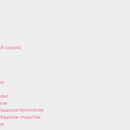
di coppia
mo
nder
one
bazione femminile
bazione maschile
ys