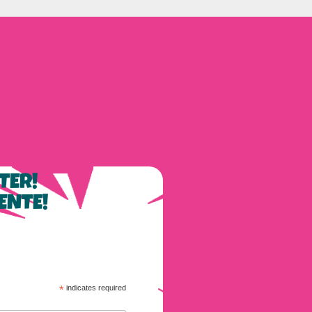
TER!
ENTE!
*
indicates required