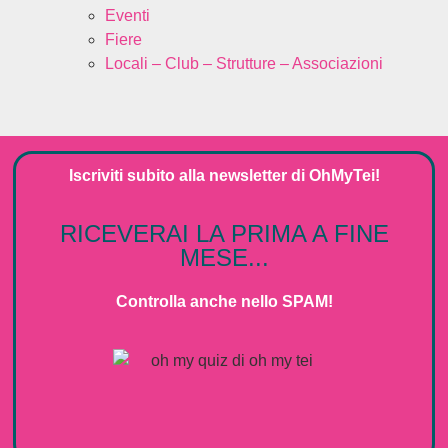
Eventi
Fiere
Locali – Club – Strutture – Associazioni
Iscriviti subito alla
newsletter
di
OhMyTei!
RICEVERAI LA PRIMA A FINE
MESE...
Controlla anche nello SPAM!