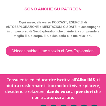
SONO ANCHE SU PATREON
Ogni mese, attraverso
PODCAST
,
ESERCIZI
di
AUTOESPLORAZIONE
e
MEDITAZIONI GUIDATE
, ti accompagno
in un percorso di
Sex-Exploration
che ti aiuterà a comprendere
meglio il tuo corpo, il tuo desiderio e le tue relazioni.
Sblocca subito il tuo spazio di Sex-Exploration!
Consulente ed educatrice iscritta all’
Albo IISS
, ti
aiuto a trasformare il tuo modo di vivere piacere,
desiderio e relazioni,
dando voce
ai
pensieri
che
non ti autorizzi a fare.