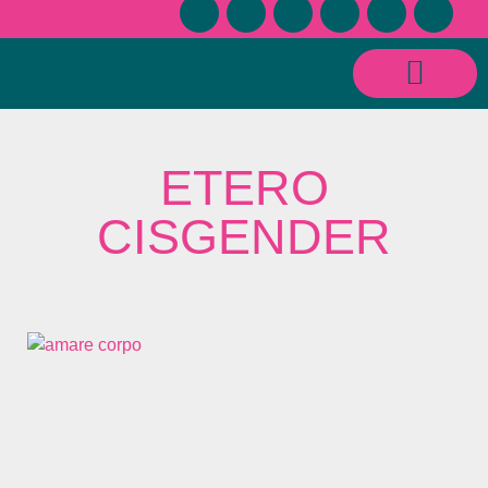
CONSULENZE SESSUOLOGICHE E RELAZIONALI
ETERO
CISGENDER