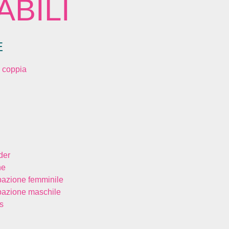
BILI
E
 coppia
der
ne
bazione femminile
bazione maschile
s