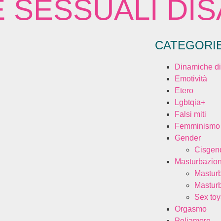
SESSUALI DISA
CATEGORI
Dinamiche di
Emotività
Etero
Lgbtqia+
Falsi miti
Femminismo
Gender
Cisgen
Masturbazio
Mastur
Mastur
Sex toy
Orgasmo
Poliamore