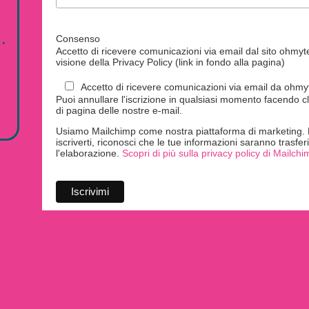
.
Consenso
Accetto di ricevere comunicazioni via email dal sito ohmytei
visione della Privacy Policy (link in fondo alla pagina)
Accetto di ricevere comunicazioni via email da ohmyte
Puoi annullare l'iscrizione in qualsiasi momento facendo cl
di pagina delle nostre e-mail.
Usiamo Mailchimp come nostra piattaforma di marketing. F
iscriverti, riconosci che le tue informazioni saranno trasfe
l'elaborazione.
Scopri di più sulla privacy policy di Mailchi