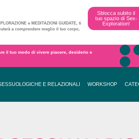
Sblocca subito il
tuo spazio di Sex-
Exploration!
PLORAZIONE
e
MEDITAZIONI GUIDATE
, ti
iuterà a comprendere meglio il tuo corpo,
mare il tuo modo di vivere piacere, desiderio e
ESSUOLOGICHE E RELAZIONALI
WORKSHOP
CATE