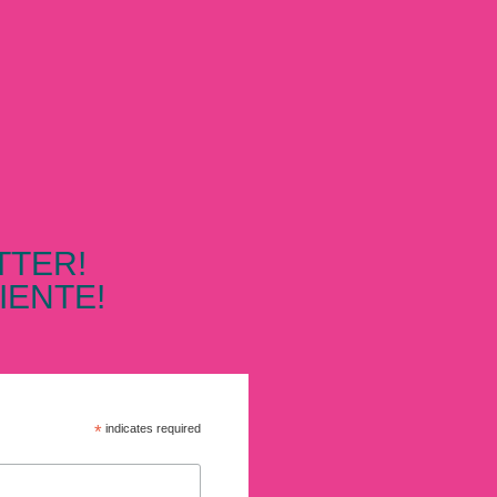
TTER!
IENTE!
*
indicates required