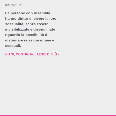
09/06/2025
Le persone con disabilità
hanno diritto di vivere la loro
sessualità, senza essere
invisibilizzate e discriminate
riguardo la possibilità di
instaurare relazioni intime e
sessuali.
OH SI, CONTINUA... LEGGI DI PIÙ »