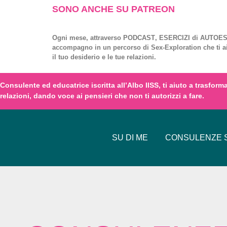
SONO ANCHE SU PATREON
Ogni mese, attraverso
PODCAST
,
ESERCIZI
di
AUTOES
accompagno in un percorso di
Sex-Exploration
che ti a
il tuo desiderio e le tue relazioni.
Consulente ed educatrice iscritta all’
Albo IISS
, ti aiuto a trasfor
relazioni,
dando voce
ai
pensieri
che non ti autorizzi a fare.
SU DI ME
CONSULENZE S